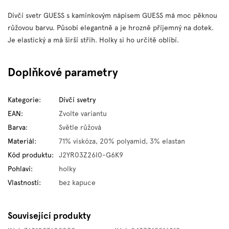
Dívčí svetr GUESS s kamínkovým nápisem GUESS má moc pěknou
růžovou barvu. Působí elegantně a je hrozně příjemný na dotek.
Je elastický a má širší střih. Holky si ho určitě oblíbí.
Doplňkové parametry
Kategorie
:
Dívčí svetry
EAN
:
Zvolte variantu
Barva
:
Světle růžová
Materiál
:
71% viskóza, 20% polyamid, 3% elastan
Kód produktu
:
J2YR03Z26I0-G6K9
Pohlaví
:
holky
Vlastnosti
:
bez kapuce
Související produkty