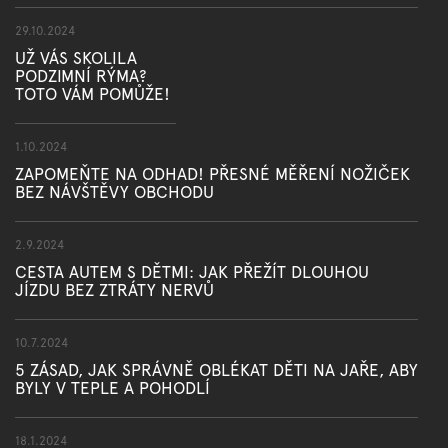
29.10.2024
UŽ VÁS SKOLILA
PODZIMNÍ RÝMA?
TOTO VÁM POMŮŽE!
1.10.2024
ZAPOMEŇTE NA ODHAD! PŘESNÉ MĚŘENÍ NOŽIČEK
BEZ NÁVŠTĚVY OBCHODU
2.9.2024
CESTA AUTEM S DĚTMI: JAK PŘEŽÍT DLOUHOU
JÍZDU BEZ ZTRÁTY NERVŮ
10.7.2024
5 ZÁSAD, JAK SPRÁVNĚ OBLÉKAT DĚTI NA JAŘE, ABY
BYLY V TEPLE A POHODLÍ
18.1.2024