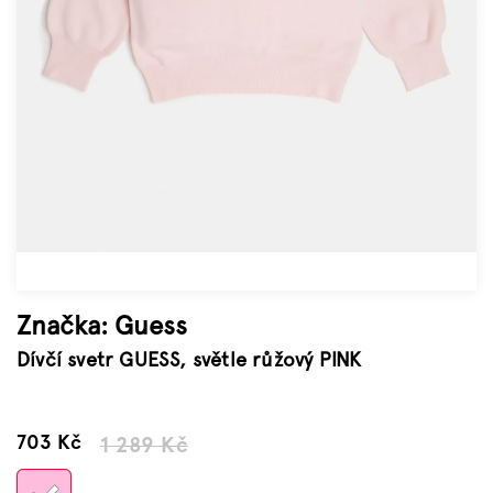
Značky
Měna
(CZK)
Přihlášení
Značka:
Guess
Dívčí svetr GUESS, světle růžový PINK
–45 %
703 Kč
1 289 Kč
Měrná
cena: