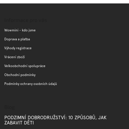
Z
á
p
Informace pro vás
a
t
Wowmini - kdo jsme
í
Doprava a platba
Výhody registrace
Vrácení zboží
Velkoobchodní spolupráce
Obchodní podmínky
Podmínky ochrany osobních údajů
Blog
PODZIMNÍ DOBRODRUŽSTVÍ: 10 ZPŮSOBŮ, JAK
ZABAVIT DĚTI