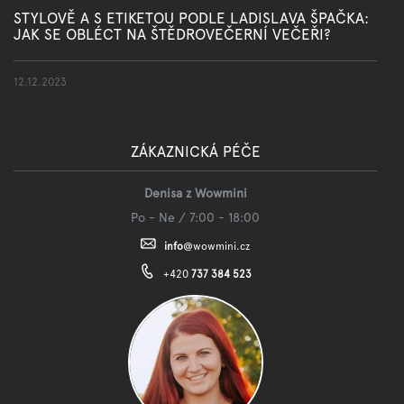
STYLOVĚ A S ETIKETOU PODLE LADISLAVA ŠPAČKA:
JAK SE OBLÉCT NA ŠTĚDROVEČERNÍ VEČEŘI?
12.12.2023
ZÁKAZNICKÁ PÉČE
Denisa z Wowmini
Po - Ne / 7:00 - 18:00
info
@
wowmini.cz
+420
737 384 523