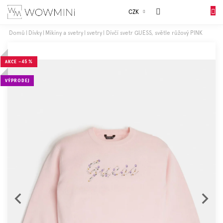
Přejít
Sales
CZK
na
NÁKUP
obsah
KOŠÍK
Domů
Dívky
Mikiny a svetry
svetry
Dívčí svetr GUESS, světle růžový PINK
Dívky
AKCE
–45 %
Chlapci
VÝPRODEJ
Celý
sortiment
Obuv
Doplňky
Dárkové
balení