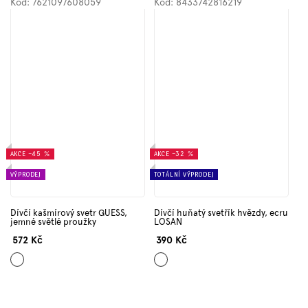
Kód:
7621097608059
Kód:
8433742816219
AKCE
–45 %
AKCE
–32 %
VÝPRODEJ
TOTÁLNÍ VÝPRODEJ
Dívčí kašmírový svetr GUESS,
Dívčí huňatý svetřík hvězdy, ecru
jemné světlé proužky
LOSAN
572 Kč
390 Kč
Krémová
Bílá