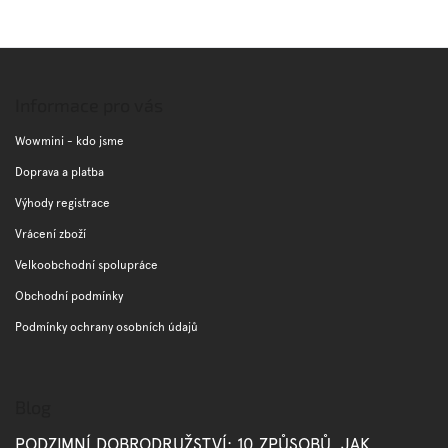
Z
á
p
Informace pro vás
a
t
Wowmini - kdo jsme
í
Doprava a platba
Výhody registrace
Vrácení zboží
Velkoobchodní spolupráce
Obchodní podmínky
Podmínky ochrany osobních údajů
Blog
PODZIMNÍ DOBRODRUŽSTVÍ: 10 ZPŮSOBŮ, JAK