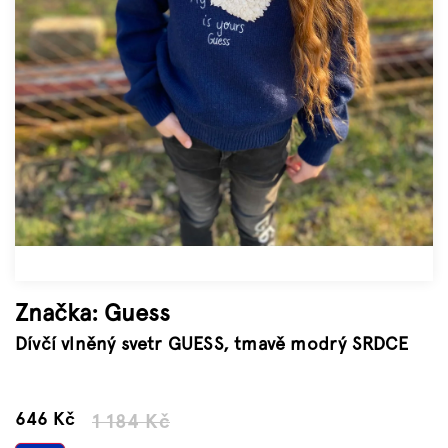
Značky
Měna
(CZK)
Přihlášení
Značka:
Guess
Dívčí vlněný svetr GUESS, tmavě modrý SRDCE
–45 %
646 Kč
1 184 Kč
Měrná
cena: