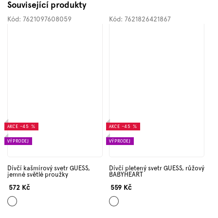
Související produkty
Kód:
7621097608059
Kód:
7621826421867
AKCE
–45 %
AKCE
–45 %
VÝPRODEJ
VÝPRODEJ
Dívčí kašmírový svetr GUESS,
Dívčí pletený svetr GUESS, růžový
jemné světlé proužky
BABYHEART
572 Kč
559 Kč
Krémová
Růžová