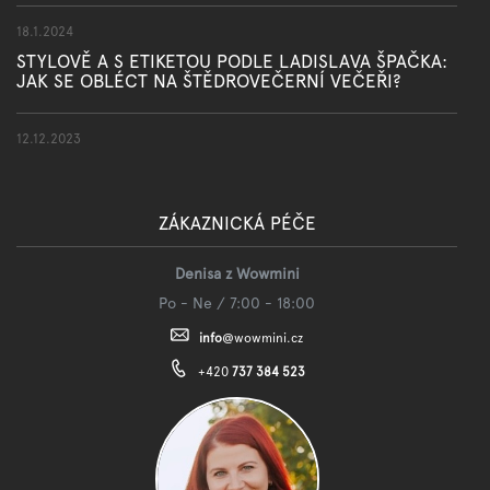
18.1.2024
STYLOVĚ A S ETIKETOU PODLE LADISLAVA ŠPAČKA:
JAK SE OBLÉCT NA ŠTĚDROVEČERNÍ VEČEŘI?
12.12.2023
ZÁKAZNICKÁ PÉČE
Denisa z Wowmini
Po - Ne / 7:00 - 18:00
info
@
wowmini.cz
+420
737 384 523