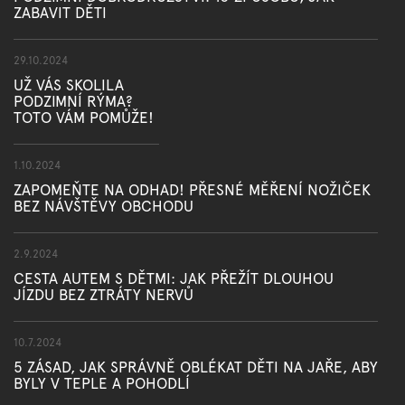
ZABAVIT DĚTI
29.10.2024
UŽ VÁS SKOLILA
PODZIMNÍ RÝMA?
TOTO VÁM POMŮŽE!
1.10.2024
ZAPOMEŇTE NA ODHAD! PŘESNÉ MĚŘENÍ NOŽIČEK
BEZ NÁVŠTĚVY OBCHODU
2.9.2024
CESTA AUTEM S DĚTMI: JAK PŘEŽÍT DLOUHOU
JÍZDU BEZ ZTRÁTY NERVŮ
10.7.2024
5 ZÁSAD, JAK SPRÁVNĚ OBLÉKAT DĚTI NA JAŘE, ABY
BYLY V TEPLE A POHODLÍ