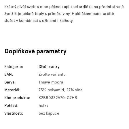
Krásný dívčí svetr s moc pěknou aplikací srdíčka na přední straně.
Svetřík je pěkně teplý s příměsí vlny. Holčičkám bude určitě
slušet v kombinaci s džínami i kalhoty.
Doplňkové parametry
Kategorie
:
Dívčí svetry
EAN
:
Zvolte variantu
Barva
:
Tmavě modrá
Materiál
:
73% polyamid, 27% vlna
Kód produktu
:
K2BR03Z2V70-G7HR
Pohlaví
:
holky
Vlastnosti
:
bez kapuce