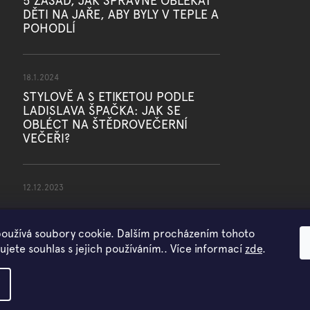
5 ZÁSAD, JAK SPRÁVNĚ OBLÉKAT
DĚTI NA JAŘE, ABY BYLY V TEPLE A
POHODLÍ
18.1.2024
STYLOVĚ A S ETIKETOU PODLE
LADISLAVA ŠPAČKA: JAK SE
OBLÉCT NA ŠTĚDROVEČERNÍ
VEČEŘI?
12.12.2023
oužívá soubory cookie. Dalším procházením tohoto
jete souhlas s jejich používáním.. Více informací
zde
.
Copyright 2026
WOWMINI
. Všechna práva vyhrazena.
Vytvořil Shoptet