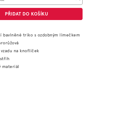
PŘIDAT DO KOŠÍKU
ní bavlněné triko s ozdobným límečkem
arorůžová
 vzadu na knoflíček
střih
 materiál