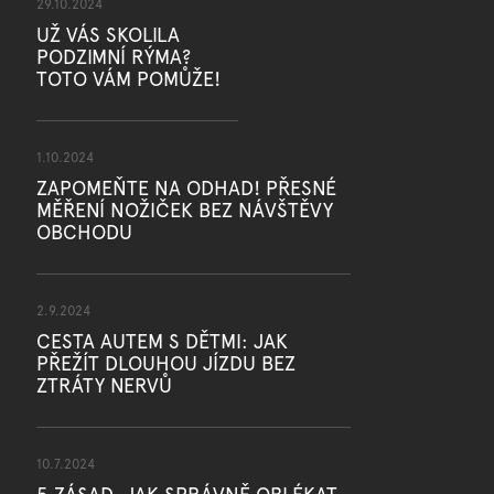
29.10.2024
UŽ VÁS SKOLILA
PODZIMNÍ RÝMA?
TOTO VÁM POMŮŽE!
1.10.2024
ZAPOMEŇTE NA ODHAD! PŘESNÉ
MĚŘENÍ NOŽIČEK BEZ NÁVŠTĚVY
OBCHODU
2.9.2024
CESTA AUTEM S DĚTMI: JAK
PŘEŽÍT DLOUHOU JÍZDU BEZ
ZTRÁTY NERVŮ
10.7.2024