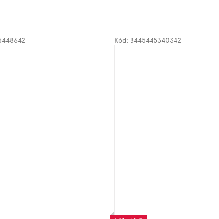
5448642
Kód:
8445445340342