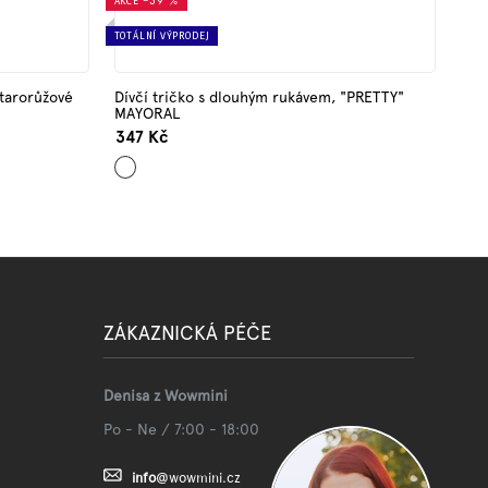
AKCE
–39 %
TOTÁLNÍ VÝPRODEJ
starorůžové
Dívčí tričko s dlouhým rukávem, "PRETTY"
MAYORAL
347 Kč
Ecru
ZÁKAZNICKÁ PÉČE
Denisa z Wowmini
Po - Ne / 7:00 - 18:00
info
@
wowmini.cz