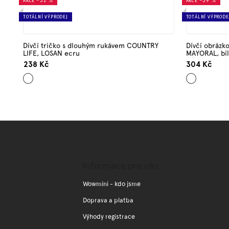
AKCE
–32 %
AKCE
–39 %
TOTÁLNÍ VÝPRODEJ
TOTÁLNÍ VÝPRODE
Dívčí tričko s dlouhým rukávem COUNTRY
Dívčí obrázk
LIFE, LOSAN ecru
MAYORAL, bíl
238 Kč
304 Kč
Ecru
Bílá
Z
á
p
a
Informace pro vás
t
í
Wowmini - kdo jsme
Doprava a platba
Výhody registrace