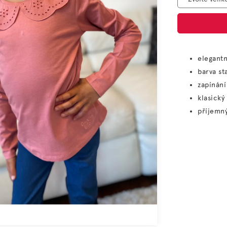
elegant
barva st
zapínání
klasický 
příjemný