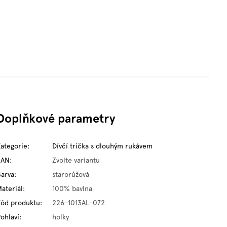
Doplňkové parametry
Kategorie
:
Dívčí trička s dlouhým rukávem
EAN
:
Zvolte variantu
Barva
:
starorůžová
ateriál
:
100% bavlna
Kód produktu
:
226-1013AL-072
ohlaví
:
holky