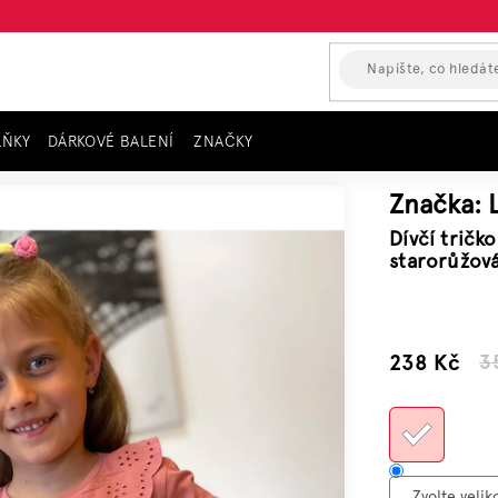
LŇKY
DÁRKOVÉ BALENÍ
ZNAČKY
ouhým rukávem COUNTRY LIFE, LOSAN, starorůžová
Značka:
Dívčí trič
starorůžov
–32 %
238 Kč
3
Měrn
cena