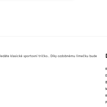
ledáte klasické sportovní tričko.. Díky ozdobnému límečku bude
M
P