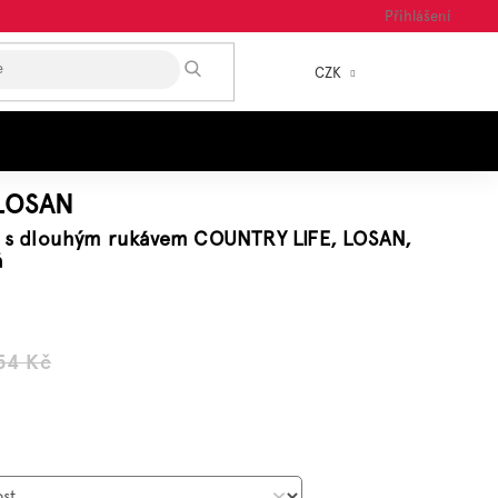
Přihlášení
HLEDAT
CZK
NÁKUP
KOŠÍK
LOSAN
ko s dlouhým rukávem COUNTRY LIFE, LOSAN,
á
54 Kč
á
: