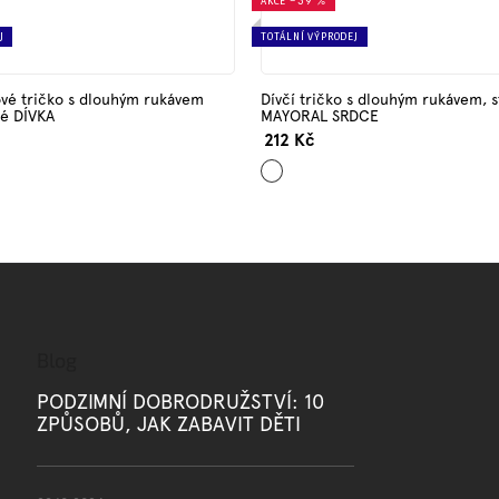
AKCE
–39 %
J
TOTÁLNÍ VÝPRODEJ
ové tričko s dlouhým rukávem
Dívčí tričko s dlouhým rukávem, 
é DÍVKA
MAYORAL SRDCE
212 Kč
Starorůžová
Blog
PODZIMNÍ DOBRODRUŽSTVÍ: 10
ZPŮSOBŮ, JAK ZABAVIT DĚTI