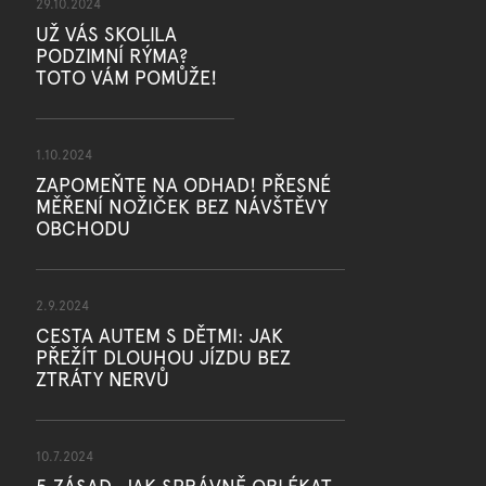
29.10.2024
UŽ VÁS SKOLILA
PODZIMNÍ RÝMA?
TOTO VÁM POMŮŽE!
1.10.2024
ZAPOMEŇTE NA ODHAD! PŘESNÉ
MĚŘENÍ NOŽIČEK BEZ NÁVŠTĚVY
OBCHODU
2.9.2024
CESTA AUTEM S DĚTMI: JAK
PŘEŽÍT DLOUHOU JÍZDU BEZ
ZTRÁTY NERVŮ
10.7.2024