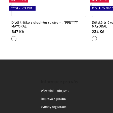
AKCE
–39 %
AKCE
–40 %
TOTÁLNÍ VÝPRODEJ
TOTÁLNÍ VÝPRODE
Dívčí tričko s dlouhým rukávem, "PRETTY"
Dětské tričk
MAYORAL
MAYORAL
347 Kč
234 Kč
Ecru
Starorůžová
Z
á
p
a
Informace pro vás
t
í
Wowmini - kdo jsme
Doprava a platba
Výhody registrace