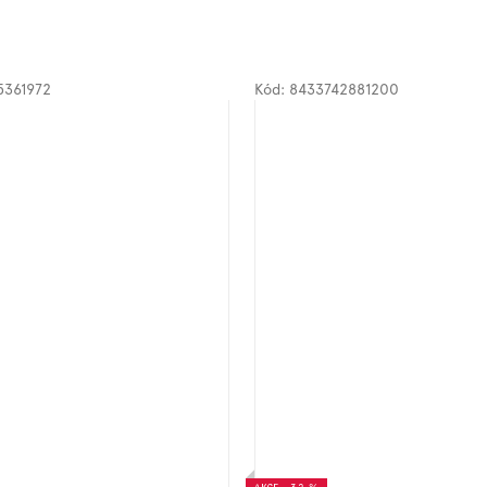
5361972
Kód:
8433742881200