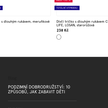
AKCE
–32 %
J
TOTÁLNÍ VÝPRODEJ
o s dlouhým rukávem, meruňkové
Dívčí tričko s dlouhým rukávem
LIFE, LOSAN, starorůžová
238 Kč
Starorůžová
Blog
PODZIMNÍ DOBRODRUŽSTVÍ: 10
ZPŮSOBŮ, JAK ZABAVIT DĚTI