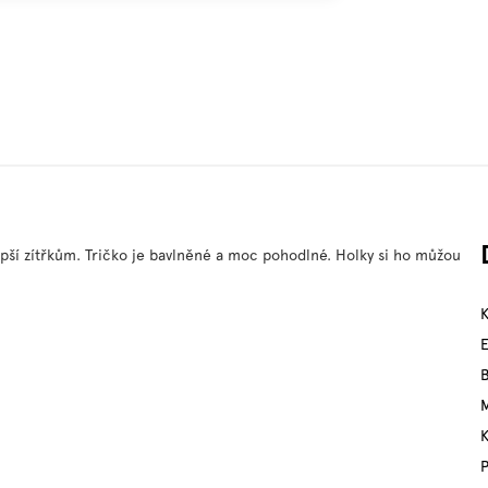
epší zítřkům. Tričko je bavlněné a moc pohodlné. Holky si ho můžou
M
P