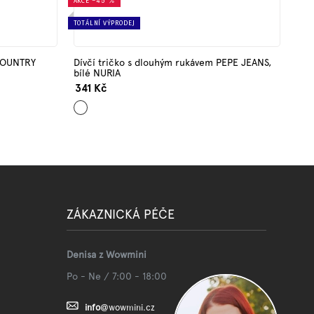
AKCE
–45 %
TOTÁLNÍ VÝPRODEJ
 COUNTRY
Dívčí tričko s dlouhým rukávem PEPE JEANS,
bílé NURIA
341 Kč
Bílá
ZÁKAZNICKÁ PÉČE
Denisa z Wowmini
Po - Ne / 7:00 - 18:00
info
@
wowmini.cz