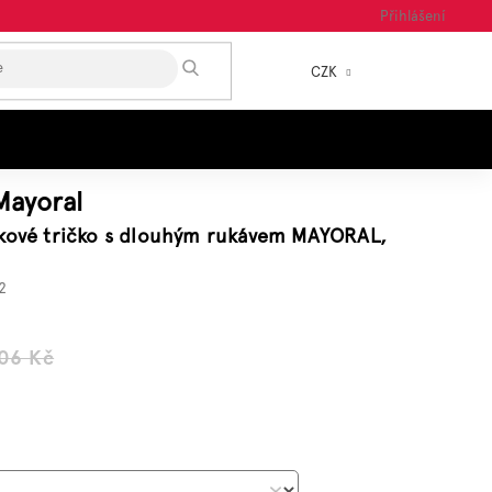
Přihlášení
HLEDAT
CZK
NÁKUP
KOŠÍK
Mayoral
zkové tričko s dlouhým rukávem MAYORAL,
2
06 Kč
á
: