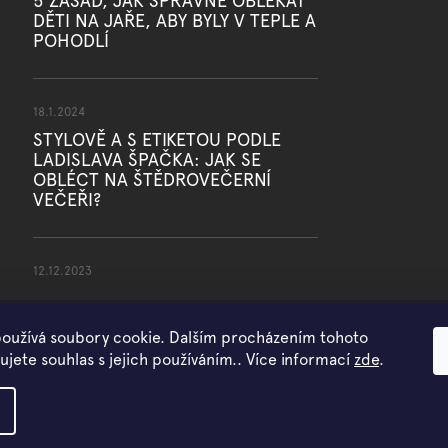
5 ZÁSAD, JAK SPRÁVNĚ OBLÉKAT
DĚTI NA JAŘE, ABY BYLY V TEPLE A
POHODLÍ
18.1.2024
STYLOVĚ A S ETIKETOU PODLE
LADISLAVA ŠPAČKA: JAK SE
OBLÉCT NA ŠTĚDROVEČERNÍ
VEČEŘI?
12.12.2023
oužívá soubory cookie. Dalším procházením tohoto
jete souhlas s jejich používáním.. Více informací
zde
.
Copyright 2026
WOWMINI
. Všechna práva vyhrazena.
Vytvořil Shoptet