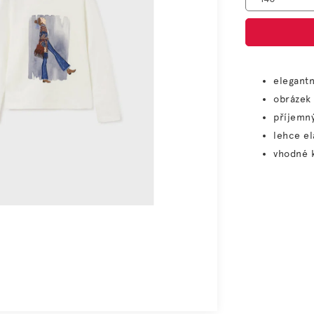
elegantn
obrázek 
příjemný
lehce el
vhodné k