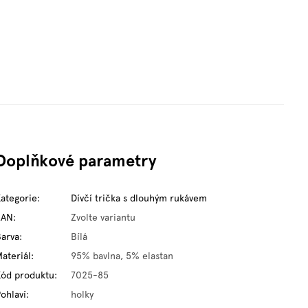
Doplňkové parametry
Kategorie
:
Dívčí trička s dlouhým rukávem
EAN
:
Zvolte variantu
Barva
:
Bílá
ateriál
:
95% bavlna, 5% elastan
Kód produktu
:
7025-85
ohlaví
:
holky