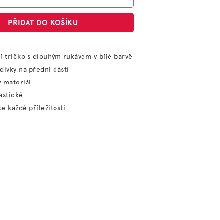
PŘIDAT DO KOŠÍKU
í tričko s dlouhým rukávem v bílé barvě
dívky na přední části
 materiál
astické
e každé příležitosti