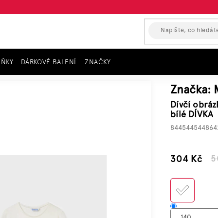
LŇKY
DÁRKOVÉ BALENÍ
ZNAČKY
ičko s dlouhým rukávem MAYORAL, bílé DÍVKA
Značka:
Dívčí obrá
bílé DÍVKA
844544544864
–39 %
304 Kč
5
Měrn
cena