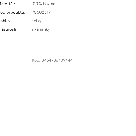
ateriál
:
100% bavlna
Kód produktu
:
PG502319
ohlaví
:
holky
lastnosti
:
s kamínky
Kód:
8434786709444