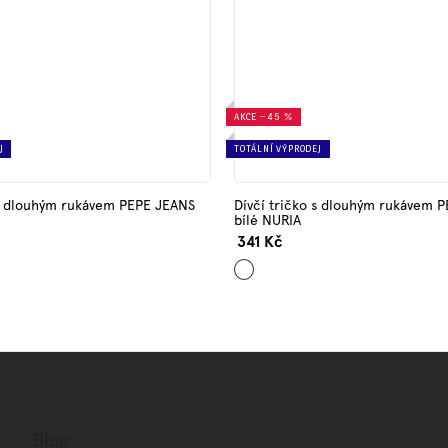
AKCE
–45 %
J
TOTÁLNÍ VÝPRODEJ
 s dlouhým rukávem PEPE JEANS
Dívčí tričko s dlouhým rukávem 
bílé NURIA
341 Kč
Bílá
Blog