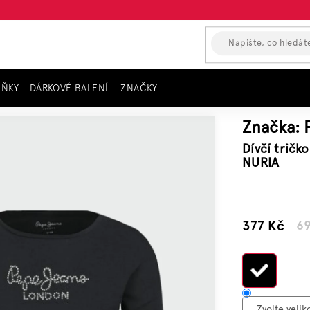
LŇKY
DÁRKOVÉ BALENÍ
ZNAČKY
uhým rukávem PEPE JEANS, černé NURIA
Značka:
Dívčí trič
NURIA
–45 %
377 Kč
69
Měrn
cena: