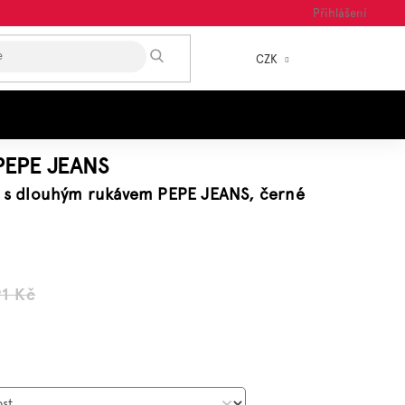
Přihlášení
HLEDAT
CZK
NÁKUP
KOŠÍK
PEPE JEANS
ko s dlouhým rukávem PEPE JEANS, černé
1 Kč
á