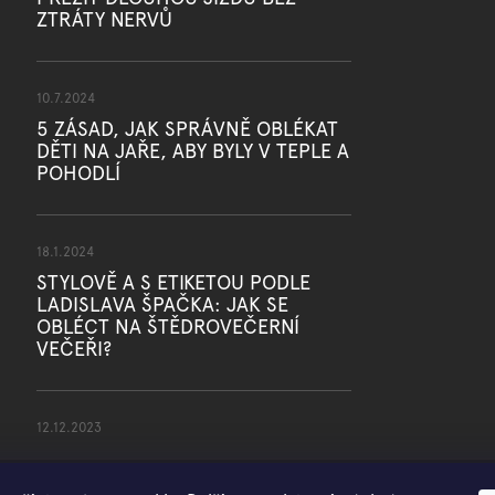
ZTRÁTY NERVŮ
10.7.2024
5 ZÁSAD, JAK SPRÁVNĚ OBLÉKAT
DĚTI NA JAŘE, ABY BYLY V TEPLE A
POHODLÍ
18.1.2024
STYLOVĚ A S ETIKETOU PODLE
LADISLAVA ŠPAČKA: JAK SE
OBLÉCT NA ŠTĚDROVEČERNÍ
VEČEŘI?
12.12.2023