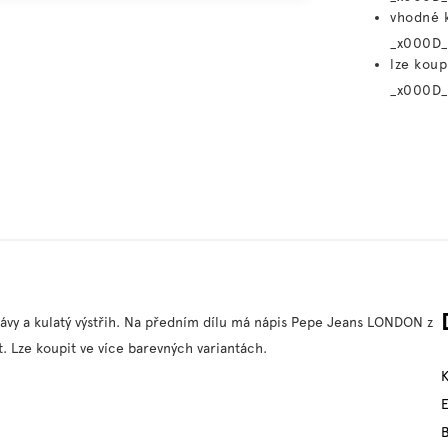
vhodné k
_x000D_
lze koup
_x000D_
ávy a kulatý výstřih. Na předním dílu má nápis Pepe Jeans LONDON z
 Lze koupit ve více barevných variantách.