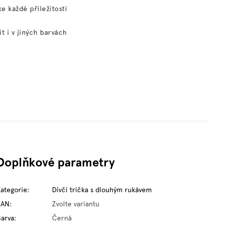
e každé příležitosti
it i v jiných barvách
Doplňkové parametry
Kategorie
:
Dívčí trička s dlouhým rukávem
EAN
:
Zvolte variantu
Barva
:
Černá