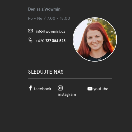
Denisa z Wowmini
Po - Ne / 7:00 - 18:00
info
@
wowmini.cz
+420
737 384 523
SLEDUJTE NÁS
facebook
youtube
instagram