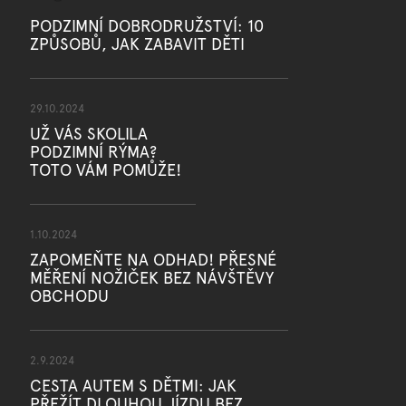
PODZIMNÍ DOBRODRUŽSTVÍ: 10
ZPŮSOBŮ, JAK ZABAVIT DĚTI
29.10.2024
UŽ VÁS SKOLILA
PODZIMNÍ RÝMA?
TOTO VÁM POMŮŽE!
1.10.2024
ZAPOMEŇTE NA ODHAD! PŘESNÉ
MĚŘENÍ NOŽIČEK BEZ NÁVŠTĚVY
OBCHODU
2.9.2024
CESTA AUTEM S DĚTMI: JAK
PŘEŽÍT DLOUHOU JÍZDU BEZ