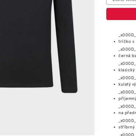
_x000D_
tričko 
_x000D_
černá b
_x000D_
klasický 
_x000D_
kulatý vý
_x000D_
příjemný
_x000D_
na před
_x000D_
stříbrný
_x000D_