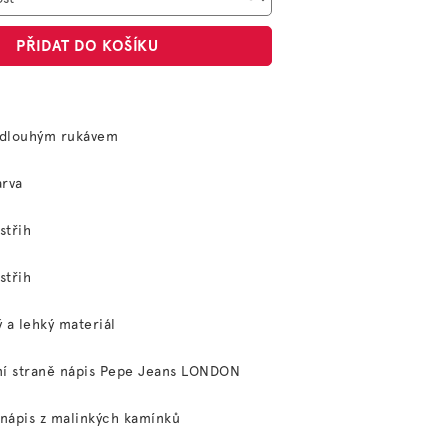
PŘIDAT DO KOŠÍKU
s dlouhým rukávem
arva
střih
střih
 a lehký materiál
ní straně nápis Pepe Jeans LONDON
 nápis z malinkých kamínků