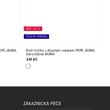
AKCE
–45 %
TOTÁLNÍ VÝPRODEJ
PEPE JEANS,
Dívčí tričko s dlouhým rukávem PEPE JEANS,
starorůžové NURIA
341 Kč
Starorůžová
ZÁKAZNICKÁ PÉČE