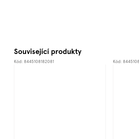
Související produkty
Kód:
8445108182081
Kód:
844510