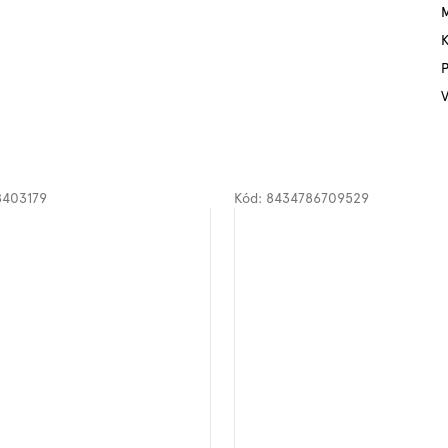
M
P
V
8403179
Kód:
8434786709529