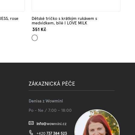
UESS, rose
Dětské tričko s krátkým rukávem s
medvídkem, bílé I LOVE MILK
351 Kč
Bílá
ZÁKAZNICKÁ PÉČE
Denisa z Wowmini
Po - Ne / 7:00 - 18:00
info
@
wowmini.cz
+420
737 384 523