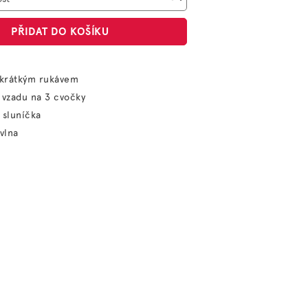
PŘIDAT DO KOŠÍKU
 krátkým rukávem
 vzadu na 3 cvočky
 sluníčka
vlna