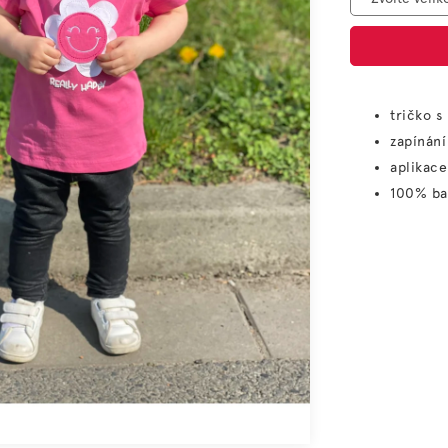
tričko s
zapínání
aplikace
100% ba