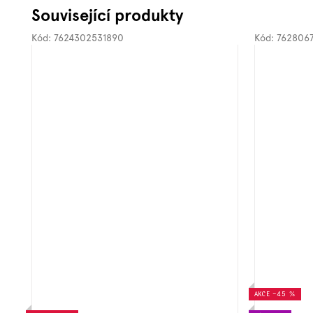
Související produkty
Kód:
7624302531890
Kód:
762806
AKCE
–45 %