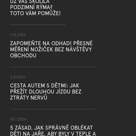
UŽ VÁS SKOLILA
PODZIMNÍ RÝMA?
TOTO VÁM POMŮŽE!
1.10.2024
ZAPOMEŇTE NA ODHAD! PŘESNÉ
MĚŘENÍ NOŽIČEK BEZ NÁVŠTĚVY
OBCHODU
2.9.2024
CESTA AUTEM S DĚTMI: JAK
PŘEŽÍT DLOUHOU JÍZDU BEZ
ZTRÁTY NERVŮ
10.7.2024
5 ZÁSAD, JAK SPRÁVNĚ OBLÉKAT
DĚTI NA JAŘE, ABY BYLY V TEPLE A