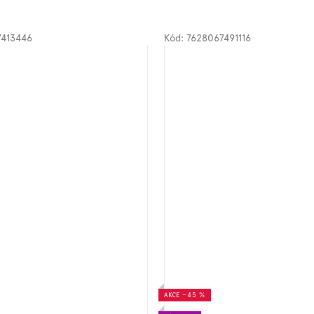
7413446
Kód:
7628067491116
AKCE
–45 %