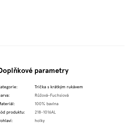
Doplňkové parametry
Kategorie
:
Trička s krátkým rukávem
Barva
:
Růžová-Fuchsiová
ateriál
:
100% bavlna
Kód produktu
:
218-1016AL
ohlaví
:
holky