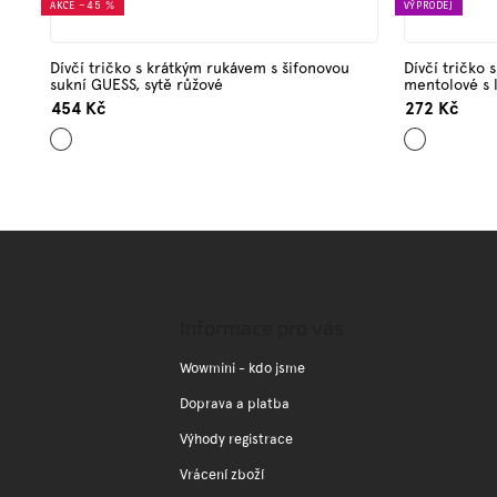
AKCE
–45 %
VÝPRODEJ
Dívčí tričko s krátkým rukávem s šifonovou
Dívčí tričko
sukní GUESS, sytě růžové
mentolové s
454 Kč
272 Kč
Tmavě
Mentolová
růžová
Z
á
p
a
Informace pro vás
t
í
Wowmini - kdo jsme
Doprava a platba
Výhody registrace
Vrácení zboží