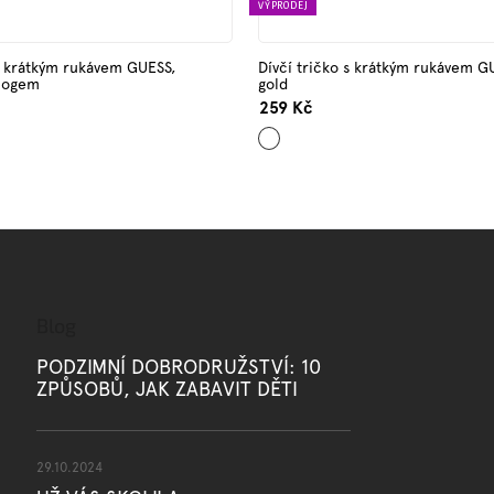
VÝPRODEJ
 s krátkým rukávem GUESS,
Dívčí tričko s krátkým rukávem G
 logem
gold
259 Kč
Starorůžová
Blog
PODZIMNÍ DOBRODRUŽSTVÍ: 10
ZPŮSOBŮ, JAK ZABAVIT DĚTI
29.10.2024