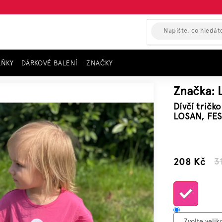
LŇKY
DÁRKOVÉ BALENÍ
ZNAČKY
kávem
Dívčí tričko s krátkým rukávem a obrázkem, růžové LOSAN, FESTIVAL
Značka:
Dívčí tričk
LOSAN, FES
–32 %
208 Kč
3
Měrn
cena