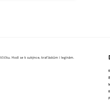
lčičku. Hodí se k sukýnce, kraťáskům i legínám.
M
P