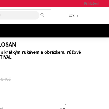
Přihlášení
HLEDAT
CZK
NÁKUP
KOŠÍK
LOSAN
o s krátkým rukávem a obrázkem, růžové
TIVAL
10 Kč
á
: