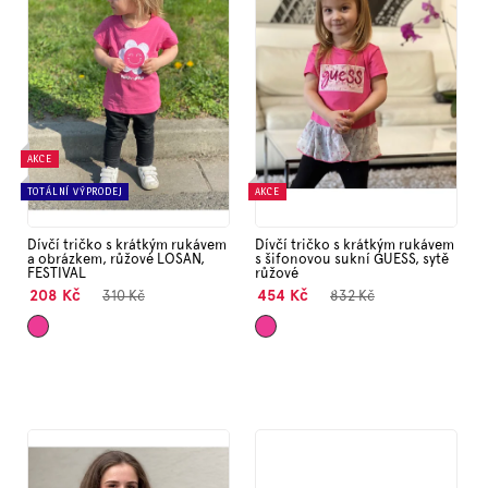
s
Značky
p
r
o
Měna
(CZK)
d
u
k
AKCE
Přihlášení
t
TOTÁLNÍ VÝPRODEJ
AKCE
ů
Dívčí tričko s krátkým rukávem
Dívčí tričko s krátkým rukávem
a obrázkem, růžové LOSAN,
s šifonovou sukní GUESS, sytě
FESTIVAL
růžové
208 Kč
454 Kč
310 Kč
832 Kč
Tmavě
Tmavě