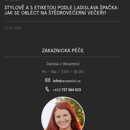
STYLOVĚ A S ETIKETOU PODLE LADISLAVA ŠPAČKA:
JAK SE OBLÉCT NA ŠTĚDROVEČERNÍ VEČEŘI?
12.12.2023
ZÁKAZNICKÁ PÉČE
Denisa z Wowmini
Po - Ne / 7:00 - 18:00
info
@
wowmini.cz
+420
737 384 523