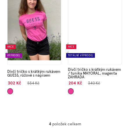
AKCE
AKCE
VÝPRODEJ
TOTÁLNÍ VÝPRODEJ
Dívčí tričko s krátkým rukávem
Dívčí tričko s krátkým rukávem
/ tunika MAYORAL, magenta
GUESS, růžové s nápisem
ZAHRADA
302 Kč
204 Kč
554 Kč
340 Kč
Tmavě
Tmavě
4
položek celkem
O