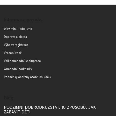
v
l
Z
á
á
d
p
Informace pro vás
a
a
c
t
Wowmini - kdo jsme
í
í
p
Doprava a platba
r
Výhody registrace
v
k
Vrácení zboží
y
v
Velkoobchodní spolupráce
ý
Obchodní podmínky
p
i
Podmínky ochrany osobních údajů
s
u
Blog
PODZIMNÍ DOBRODRUŽSTVÍ: 10 ZPŮSOBŮ, JAK
ZABAVIT DĚTI