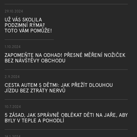
29.10.2024
UŽ VÁS SKOLILA
PODZIMNÍ RÝMA?
TOTO VÁM POMŮŽE!
1.10.2024
ZAPOMEŇTE NA ODHAD! PŘESNÉ MĚŘENÍ NOŽIČEK
BEZ NÁVŠTĚVY OBCHODU
2.9.2024
CESTA AUTEM S DĚTMI: JAK PŘEŽÍT DLOUHOU
JÍZDU BEZ ZTRÁTY NERVŮ
10.7.2024
5 ZÁSAD, JAK SPRÁVNĚ OBLÉKAT DĚTI NA JAŘE, ABY
BYLY V TEPLE A POHODLÍ
18.1.2024