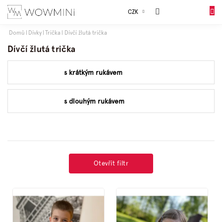
Přejít
Sales
CZK
na
DO
obsah
KOŠÍK
Domů
Dívky
Trička
Dívčí žlutá trička
Dívky
Dívčí žlutá trička
s krátkým rukávem
Chlapci
s dlouhým rukávem
Celý
sortiment
Obuv
Otevřít filtr
Doplňky
V
ý
Dárkové
p
balení
i