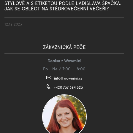
STYLOVĚ A S ETIKETOU PODLE LADISLAVA ŠPAČKA:
JAK SE OBLÉCT NA ŠTĚDROVEČERNÍ VEČEŘI?
12.12.2023
ZÁKAZNICKÁ PÉČE
Denisa z Wowmini
Po - Ne / 7:00 - 18:00
info
@
wowmini.cz
+420
737 384 523