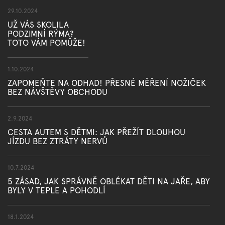
29.10.2024
UŽ VÁS SKOLILA
PODZIMNÍ RÝMA?
TOTO VÁM POMŮŽE!
1.10.2024
ZAPOMEŇTE NA ODHAD! PŘESNÉ MĚŘENÍ NOŽIČEK
BEZ NÁVŠTĚVY OBCHODU
2.9.2024
CESTA AUTEM S DĚTMI: JAK PŘEŽÍT DLOUHOU
JÍZDU BEZ ZTRÁTY NERVŮ
10.7.2024
5 ZÁSAD, JAK SPRÁVNĚ OBLÉKAT DĚTI NA JAŘE, ABY
BYLY V TEPLE A POHODLÍ
18.1.2024