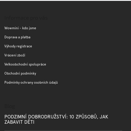
l
Z
á
á
d
p
Informace pro vás
a
a
c
t
Wowmini - kdo jsme
í
í
p
Doprava a platba
r
Výhody registrace
v
k
Vrácení zboží
y
v
Velkoobchodní spolupráce
ý
Obchodní podmínky
p
i
Podmínky ochrany osobních údajů
s
u
Blog
PODZIMNÍ DOBRODRUŽSTVÍ: 10 ZPŮSOBŮ, JAK
ZABAVIT DĚTI