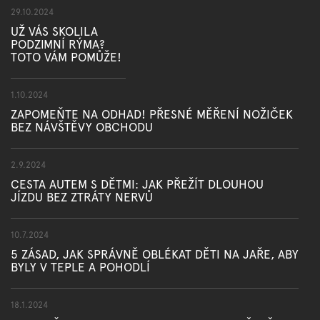
29.10.2024
UŽ VÁS SKOLILA
PODZIMNÍ RÝMA?
TOTO VÁM POMŮŽE!
1.10.2024
ZAPOMEŇTE NA ODHAD! PŘESNÉ MĚŘENÍ NOŽIČEK
BEZ NÁVŠTĚVY OBCHODU
2.9.2024
CESTA AUTEM S DĚTMI: JAK PŘEŽÍT DLOUHOU
JÍZDU BEZ ZTRÁTY NERVŮ
10.7.2024
5 ZÁSAD, JAK SPRÁVNĚ OBLÉKAT DĚTI NA JAŘE, ABY
BYLY V TEPLE A POHODLÍ
18.1.2024