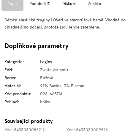
Popis
Podobné (1)
Diskuze
Značka
Dětské elastické treginy LOSAN ve starorůžové barvě. Vhodné do
chladnějšího počasí, protože jsou lehce zateplené.
Doplňkové parametry
Kategorie
:
Legíny
EAN
:
Zvolte variantu
Barva
:
Růžová
Materiál
:
97% Bavlna, 3% Elastan
Kód produktu
:
028-6657AL
Pohlaví
:
holky
Související produkty
Kód:
8433030088212
Kód:
8433030009996