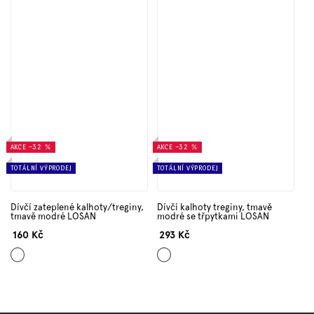
AKCE
–32 %
AKCE
–32 %
TOTÁLNÍ VÝPRODEJ
TOTÁLNÍ VÝPRODEJ
Dívčí zateplené kalhoty/treginy,
Dívčí kalhoty treginy, tmavě
tmavě modré LOSAN
modré se třpytkami LOSAN
160 Kč
293 Kč
Tmavě
Tmavě
modrá
modrá