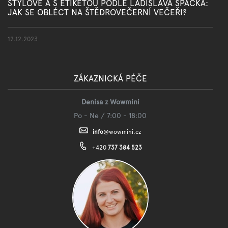
STYLOVĚ A S ETIKETOU PODLE LADISLAVA ŠPAČKA:
JAK SE OBLÉCT NA ŠTĚDROVEČERNÍ VEČEŘI?
12.12.2023
ZÁKAZNICKÁ PÉČE
Denisa z Wowmini
Po - Ne / 7:00 - 18:00
info
@
wowmini.cz
+420
737 384 523