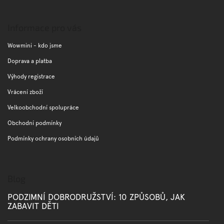
Z
á
p
Informace pro vás
a
t
Wowmini - kdo jsme
í
Doprava a platba
Výhody registrace
Vrácení zboží
Velkoobchodní spolupráce
Obchodní podmínky
Podmínky ochrany osobních údajů
Blog
PODZIMNÍ DOBRODRUŽSTVÍ: 10 ZPŮSOBŮ, JAK
ZABAVIT DĚTI