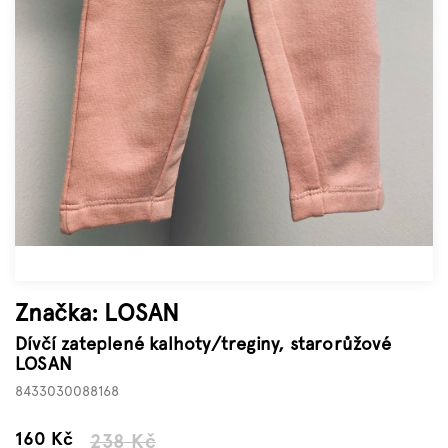
Značky
Měna
(CZK)
Přihlášení
Značka:
LOSAN
Dívčí zateplené kalhoty/treginy, starorůžové
LOSAN
8433030088168
–32 %
160 Kč
238 Kč
Měrná