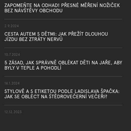
ZAPOMEŇTE NA ODHAD! PŘESNÉ MĚŘENÍ NOŽIČEK
BEZ NÁVŠTĚVY OBCHODU
2.9.2024
CESTA AUTEM S DĚTMI: JAK PŘEŽÍT DLOUHOU
JÍZDU BEZ ZTRÁTY NERVŮ
10.7.2024
5 ZÁSAD, JAK SPRÁVNĚ OBLÉKAT DĚTI NA JAŘE, ABY
BYLY V TEPLE A POHODLÍ
18.1.2024
STYLOVĚ A S ETIKETOU PODLE LADISLAVA ŠPAČKA:
JAK SE OBLÉCT NA ŠTĚDROVEČERNÍ VEČEŘI?
12.12.2023