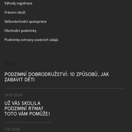
Výhody registrace
ý
p
Vrácení zboží
i
s
Velkoobchodní spolupráce
u
Obchodní podmínky
Podmínky ochrany osobních údajů
Blog
PODZIMNÍ DOBRODRUŽSTVÍ: 10 ZPŮSOBŮ, JAK
ZABAVIT DĚTI
29.10.2024
UŽ VÁS SKOLILA
PODZIMNÍ RÝMA?
TOTO VÁM POMŮŽE!
1.10.2024