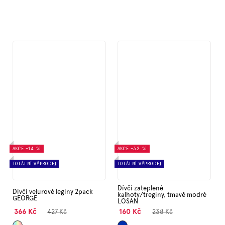
AKCE
–14 %
AKCE
–32 %
TOTÁLNÍ VÝPRODEJ
TOTÁLNÍ VÝPRODEJ
Dívčí zateplené
Dívčí velurové legíny 2pack
kalhoty/treginy, tmavě modré
GEORGE
LOSAN
366 Kč
160 Kč
427 Kč
238 Kč
Mix
Tmavě