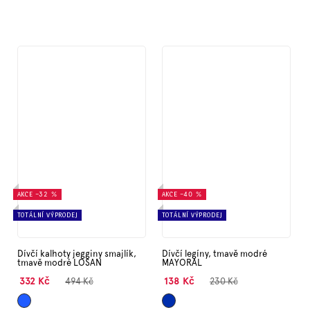
AKCE
–32 %
AKCE
–40 %
TOTÁLNÍ VÝPRODEJ
TOTÁLNÍ VÝPRODEJ
Dívčí kalhoty jegginy smajlík,
Dívčí legíny, tmavě modré
tmavě modré LOSAN
MAYORAL
332 Kč
138 Kč
494 Kč
230 Kč
Modrá
Tmavě