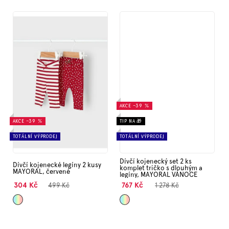
AKCE
–39 %
AKCE
–39 %
TIP NA 🎁
TOTÁLNÍ VÝPRODEJ
TOTÁLNÍ VÝPRODEJ
Dívčí kojenecký set 2 ks
Dívčí kojenecké legíny 2 kusy
komplet tričko s dlouhým a
MAYORAL, červené
legíny, MAYORAL VÁNOCE
304 Kč
767 Kč
499 Kč
1 278 Kč
Mix
Mix