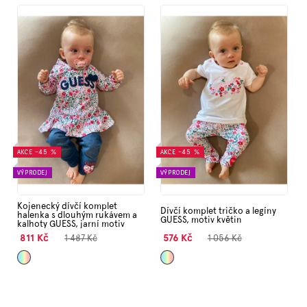
V
Značky
ý
p
i
Měna
s
(CZK)
p
r
Přihlášení
o
d
u
k
AKCE
–45 %
AKCE
–45 %
t
VÝPRODEJ
VÝPRODEJ
ů
Kojenecký dívčí komplet
Dívčí komplet tričko a legíny
halenka s dlouhým rukávem a
GUESS, motiv květin
kalhoty GUESS, jarní motiv
811 Kč
576 Kč
1 487 Kč
1 056 Kč
Mix
Mix