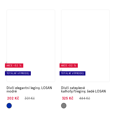
AKCE
–32 %
AKCE
–32 %
TOTÁLNÍ VÝPRODEJ
TOTÁLNÍ VÝPRODEJ
Dívčí elegantní legíny, LOSAN
Dívčí zateplené
modré
kalhoty/treginy, šedé LOSAN
202 Kč
325 Kč
301 Kč
484 Kč
Tmavě
Šedá