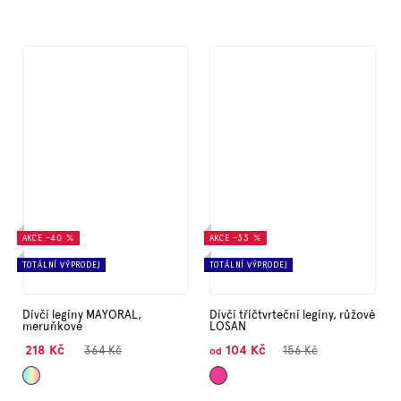
AKCE
–40 %
AKCE
–33 %
TOTÁLNÍ VÝPRODEJ
TOTÁLNÍ VÝPRODEJ
Dívčí legíny MAYORAL,
Dívčí tříčtvrteční legíny, růžové
meruňkové
LOSAN
218 Kč
104 Kč
364 Kč
156 Kč
od
Mix
Tmavě