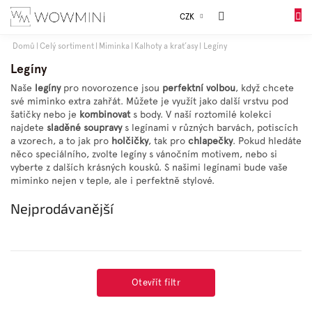
Přejít
Sales
CZK
na
DO
obsah
KOŠÍK
Domů
Celý sortiment
Miminka
Kalhoty a kraťasy
Legíny
Dívky
Legíny
Naše
legíny
pro novorozence jsou
perfektní
volbou
, když chcete
své miminko extra zahřát. Můžete je využít jako další vrstvu pod
Chlapci
šatičky nebo je
kombinovat
s body. V naší roztomilé kolekci
najdete
sladěné
soupravy
s legínami v různých barvách, potiscích
a vzorech, a to jak pro
holčičky
, tak pro
chlapečky
. Pokud hledáte
Celý
něco speciálního, zvolte legíny s vánočním motivem, nebo si
sortiment
vyberte z dalších krásných kousků. S našimi legínami bude vaše
miminko nejen v teple, ale i perfektně stylové.
Obuv
Nejprodávanější
Doplňky
Otevřít filtr
Dárkové
balení