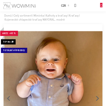
Přejít
Sales
CZK
na
NÁKUP
obsah
KOŠÍK
Domů
Celý sortiment
Miminka
Kalhoty a kraťasy
Kraťasy
Kojenecké chlapecké kraťasy MAYORAL, modré
Dívky
AKCE
–40 %
Chlapci
TIP NA 🎁
Celý
TOTÁLNÍ VÝPRODEJ
sortiment
Obuv
Doplňky
Dárkové
balení