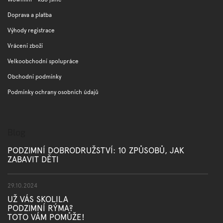
t
í
Doprava a platba
Výhody registrace
Vrácení zboží
Velkoobchodní spolupráce
Obchodní podmínky
Podmínky ochrany osobních údajů
Blog
PODZIMNÍ DOBRODRUŽSTVÍ: 10 ZPŮSOBŮ, JAK
ZABAVIT DĚTI
29.10.2024
UŽ VÁS SKOLILA
PODZIMNÍ RÝMA?
TOTO VÁM POMŮŽE!