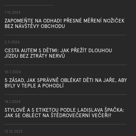
1.10.2024
ZAPOMEŇTE NA ODHAD! PŘESNÉ MĚŘENÍ NOŽIČEK
BEZ NÁVŠTĚVY OBCHODU
2.9.2024
CESTA AUTEM S DĚTMI: JAK PŘEŽÍT DLOUHOU
JÍZDU BEZ ZTRÁTY NERVŮ
10.7.2024
5 ZÁSAD, JAK SPRÁVNĚ OBLÉKAT DĚTI NA JAŘE, ABY
BYLY V TEPLE A POHODLÍ
18.1.2024
STYLOVĚ A S ETIKETOU PODLE LADISLAVA ŠPAČKA:
JAK SE OBLÉCT NA ŠTĚDROVEČERNÍ VEČEŘI?
12.12.2023