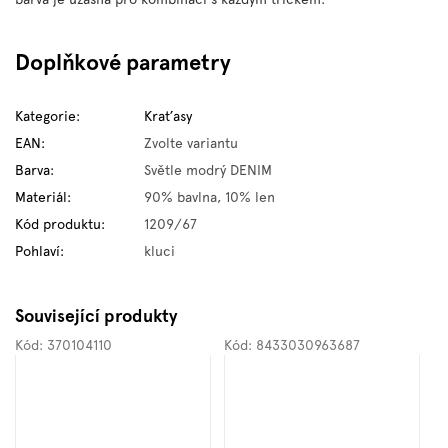
Doplňkové parametry
Kategorie
:
Kraťasy
EAN
:
Zvolte variantu
Barva
:
Světle modrý DENIM
Materiál
:
90% bavlna, 10% len
Kód produktu
:
1209/67
Pohlaví
:
kluci
Související produkty
Kód:
370104110
Kód:
8433030963687