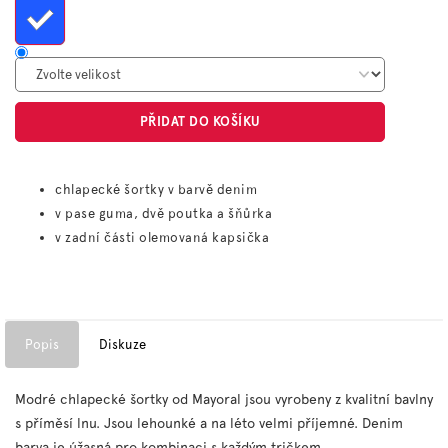
PŘIDAT DO KOŠÍKU
chlapecké šortky v barvě denim
v pase guma, dvě poutka a šňůrka
v zadní části olemovaná kapsička
Popis
Diskuze
Modré chlapecké šortky od Mayoral jsou vyrobeny z kvalitní bavlny
s příměsí lnu. Jsou lehounké a na léto velmi příjemné. Denim
barva je úžasná pro kombinaci s každým tričkem.