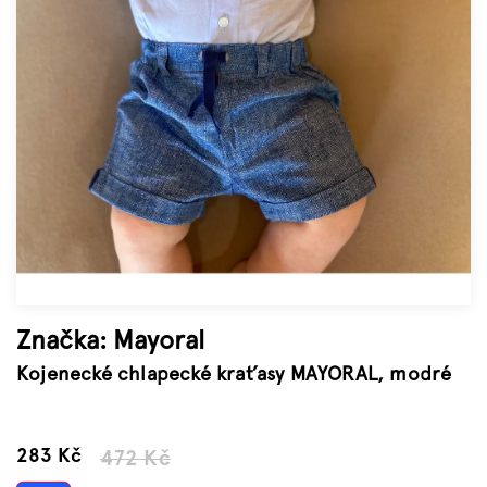
Značky
Měna
(CZK)
Přihlášení
Značka:
Mayoral
Kojenecké chlapecké kraťasy MAYORAL, modré
–40 %
283 Kč
472 Kč
Měrná
cena: