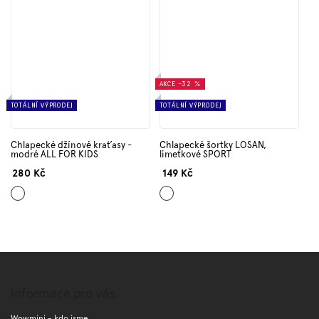
AKCE
–32 %
TOTÁLNÍ VÝPRODEJ
TOTÁLNÍ VÝPRODEJ
Chlapecké džínové kraťasy -
Chlapecké šortky LOSAN,
modré ALL FOR KIDS
limetkové SPORT
280 Kč
149 Kč
Světle
Zelená
modrá
Z
á
p
Informace pro vás
a
Wowmini - kdo jsme