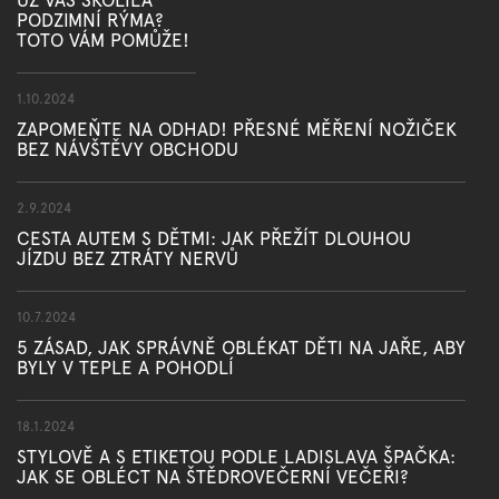
PODZIMNÍ RÝMA?
TOTO VÁM POMŮŽE!
1.10.2024
ZAPOMEŇTE NA ODHAD! PŘESNÉ MĚŘENÍ NOŽIČEK
BEZ NÁVŠTĚVY OBCHODU
2.9.2024
CESTA AUTEM S DĚTMI: JAK PŘEŽÍT DLOUHOU
JÍZDU BEZ ZTRÁTY NERVŮ
10.7.2024
5 ZÁSAD, JAK SPRÁVNĚ OBLÉKAT DĚTI NA JAŘE, ABY
BYLY V TEPLE A POHODLÍ
18.1.2024
STYLOVĚ A S ETIKETOU PODLE LADISLAVA ŠPAČKA:
JAK SE OBLÉCT NA ŠTĚDROVEČERNÍ VEČEŘI?