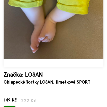
Značky
Měna
(CZK)
Přihlášení
Značka:
LOSAN
Chlapecké šortky LOSAN, limetkové SPORT
–32 %
149 Kč
222 Kč
Měrná
cena: