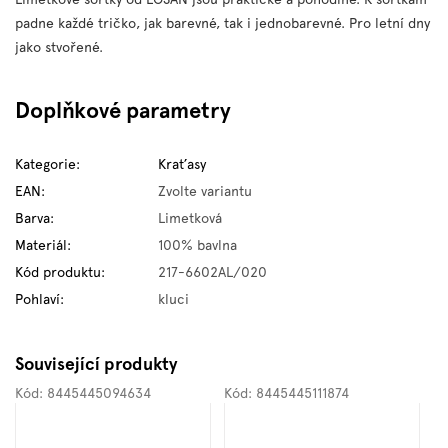
padne každé tričko, jak barevné, tak i jednobarevné. Pro letní dny
jako stvořené.
Doplňkové parametry
Kategorie
:
Kraťasy
EAN
:
Zvolte variantu
Barva
:
Limetková
Materiál
:
100% bavlna
Kód produktu
:
217-6602AL/020
Pohlaví
:
kluci
Související produkty
Kód:
8445445094634
Kód:
8445445111874