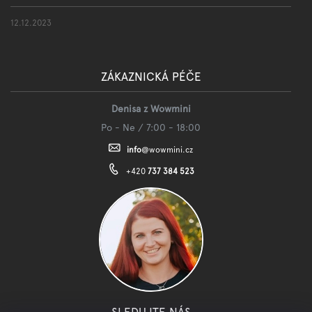
12.12.2023
ZÁKAZNICKÁ PÉČE
Denisa z Wowmini
Po - Ne / 7:00 - 18:00
info
@
wowmini.cz
+420
737 384 523
SLEDUJTE NÁS