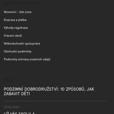
p
Informace pro vás
a
t
Wowmini - kdo jsme
í
Doprava a platba
Výhody registrace
Vrácení zboží
Velkoobchodní spolupráce
Obchodní podmínky
Podmínky ochrany osobních údajů
Blog
PODZIMNÍ DOBRODRUŽSTVÍ: 10 ZPŮSOBŮ, JAK
ZABAVIT DĚTI
29.10.2024
UŽ VÁS SKOLILA