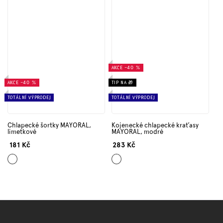
AKCE
–40 %
AKCE
–40 %
TIP NA 🎁
TOTÁLNÍ VÝPRODEJ
TOTÁLNÍ VÝPRODEJ
Chlapecké šortky MAYORAL,
Kojenecké chlapecké kraťasy
limetkové
MAYORAL, modré
181 Kč
283 Kč
Zelená
Modrá
Z
á