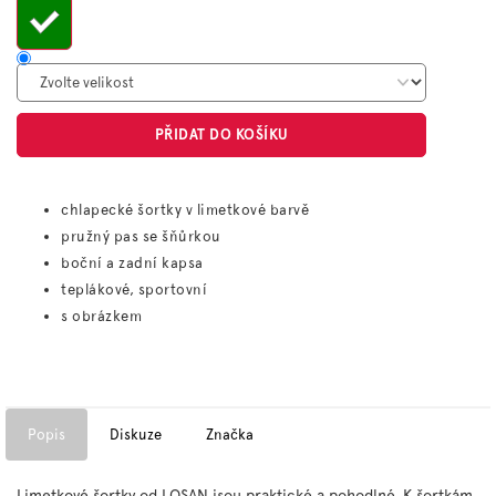
PŘIDAT DO KOŠÍKU
chlapecké šortky v limetkové barvě
pružný pas se šňůrkou
boční a zadní kapsa
teplákové, sportovní
s obrázkem
Popis
Diskuze
Značka
Limetkové šortky od LOSAN jsou praktické a pohodlné. K šortkám