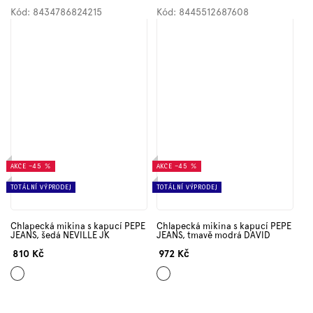
Kód:
8434786824215
Kód:
8445512687608
AKCE
–45 %
AKCE
–45 %
TOTÁLNÍ VÝPRODEJ
TOTÁLNÍ VÝPRODEJ
Chlapecká mikina s kapucí PEPE
Chlapecká mikina s kapucí PEPE
JEANS, šedá NEVILLE JK
JEANS, tmavě modrá DAVID
810 Kč
972 Kč
Šedá
Tmavě
modrá