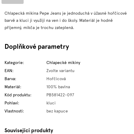
Chlapecká mikina Pepe Jeans je jednoduchá v úžasné hořčicové
barvě a kluci ji využijí na ven i do školy. Materiál je hodně
příjemný, mikča je trochu zateplená.
Doplňkové parametry
Kategorie
:
Chlapecké mikiny
EAN
:
Zvolte variantu
Barva
:
Hořčicová
Materiál
:
100% bavlna
Kód produktu
:
PB581422-097
Pohlaví
:
kluci
Vlastnosti
:
bez kapuce
Související produkty