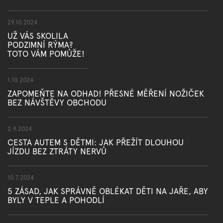
29.10.2024
UŽ VÁS SKOLILA
PODZIMNÍ RÝMA?
TOTO VÁM POMŮŽE!
1.10.2024
ZAPOMEŇTE NA ODHAD! PŘESNÉ MĚŘENÍ NOŽIČEK
BEZ NÁVŠTĚVY OBCHODU
2.9.2024
CESTA AUTEM S DĚTMI: JAK PŘEŽÍT DLOUHOU
JÍZDU BEZ ZTRÁTY NERVŮ
10.7.2024
5 ZÁSAD, JAK SPRÁVNĚ OBLÉKAT DĚTI NA JAŘE, ABY
BYLY V TEPLE A POHODLÍ