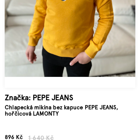
Značky
Měna
(CZK)
Přihlášení
Značka:
PEPE JEANS
Chlapecká mikina bez kapuce PEPE JEANS,
hořčicová LAMONTY
–45 %
896 Kč
1 640 Kč
Měrná