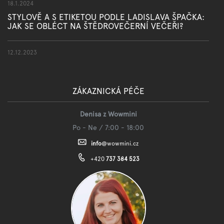
18.1.2024
STYLOVĚ A S ETIKETOU PODLE LADISLAVA ŠPAČKA:
JAK SE OBLÉCT NA ŠTĚDROVEČERNÍ VEČEŘI?
12.12.2023
ZÁKAZNICKÁ PÉČE
Denisa z Wowmini
Po - Ne / 7:00 - 18:00
info
@
wowmini.cz
+420
737 384 523