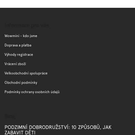
Z
á
p
Informace pro vás
a
t
Wowmini - kdo jsme
í
Doprava a platba
Výhody registrace
Vrácení zboží
Velkoobchodní spolupráce
Obchodní podmínky
Podmínky ochrany osobních údajů
Blog
PODZIMNÍ DOBRODRUŽSTVÍ: 10 ZPŮSOBŮ, JAK
ZABAVIT DĚTI