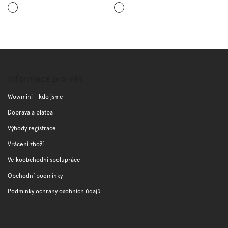
Světle
Šedá
šedá
Z
á
p
Informace pro vás
a
t
Wowmini - kdo jsme
í
Doprava a platba
Výhody registrace
Vrácení zboží
Velkoobchodní spolupráce
Obchodní podmínky
Podmínky ochrany osobních údajů