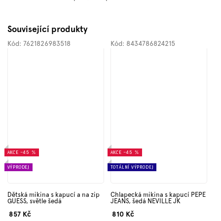
Související produkty
Kód:
7621826983518
Kód:
8434786824215
AKCE
–45 %
AKCE
–45 %
VÝPRODEJ
TOTÁLNÍ VÝPRODEJ
Dětská mikina s kapucí a na zip
Chlapecká mikina s kapucí PEPE
GUESS, světle šedá
JEANS, šedá NEVILLE JK
857 Kč
810 Kč