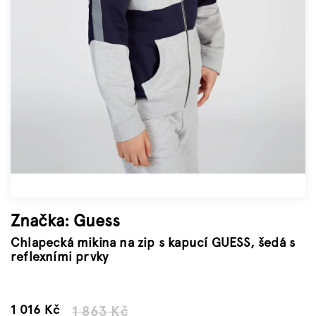
Značky
Měna
(CZK)
Přihlášení
Značka:
Guess
Chlapecká mikina na zip s kapucí GUESS, šedá s
reflexními prvky
–45 %
1 016 Kč
1 863 Kč
Měrná