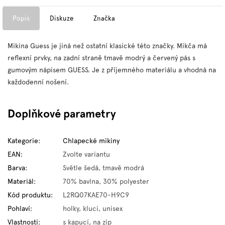
Popis
Diskuze
Značka
Mikina Guess je jiná než ostatní klasické této značky. Mikča má
reflexní prvky, na zadní straně tmavě modrý a červený pás s
gumovým nápisem GUESS. Je z příjemného materiálu a vhodná na
každodenní nošení.
Doplňkové parametry
Kategorie
:
Chlapecké mikiny
EAN
:
Zvolte variantu
Barva
:
Světle šedá, tmavě modrá
Materiál
:
70% bavlna, 30% polyester
Kód produktu
:
L2RQ07KAE70-H9C9
Pohlaví
:
holky, kluci, unisex
Vlastnosti
:
s kapucí, na zip