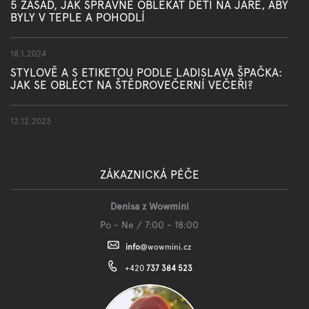
5 ZÁSAD, JAK SPRÁVNĚ OBLÉKAT DĚTI NA JAŘE, ABY
BYLY V TEPLE A POHODLÍ
18.1.2024
STYLOVĚ A S ETIKETOU PODLE LADISLAVA ŠPAČKA:
JAK SE OBLÉCT NA ŠTĚDROVEČERNÍ VEČEŘI?
12.12.2023
ZÁKAZNICKÁ PÉČE
Denisa z Wowmini
Po - Ne / 7:00 - 18:00
info
@
wowmini.cz
+420
737 384 523