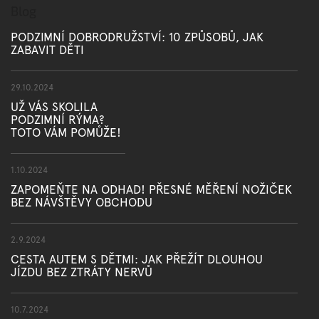
Blog
PODZIMNÍ DOBRODRUŽSTVÍ: 10 ZPŮSOBŮ, JAK
ZABAVIT DĚTI
29.10.2024
UŽ VÁS SKOLILA
PODZIMNÍ RÝMA?
TOTO VÁM POMŮŽE!
1.10.2024
ZAPOMEŇTE NA ODHAD! PŘESNÉ MĚŘENÍ NOŽIČEK
BEZ NÁVŠTĚVY OBCHODU
2.9.2024
CESTA AUTEM S DĚTMI: JAK PŘEŽÍT DLOUHOU
JÍZDU BEZ ZTRÁTY NERVŮ
10.7.2024