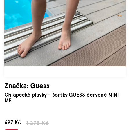
Značky
Měna
(CZK)
Přihlášení
Značka:
Guess
Chlapecké plavky - šortky GUESS červené MINI
ME
–45 %
697 Kč
1 278 Kč
Měrná
cena: