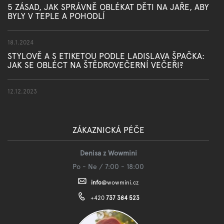
5 ZÁSAD, JAK SPRÁVNĚ OBLÉKAT DĚTI NA JAŘE, ABY
BYLY V TEPLE A POHODLÍ
18.1.2024
STYLOVĚ A S ETIKETOU PODLE LADISLAVA ŠPAČKA:
JAK SE OBLÉCT NA ŠTĚDROVEČERNÍ VEČEŘI?
12.12.2023
ZÁKAZNICKÁ PÉČE
Denisa z Wowmini
Po - Ne / 7:00 - 18:00
info
@
wowmini.cz
+420
737 384 523