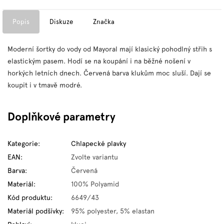
Popis
Diskuze
Značka
Moderní šortky do vody od Mayoral mají klasický pohodlný střih s
elastickým pasem. Hodí se na koupání i na běžné nošení v
horkých letních dnech. Červená barva klukům moc sluší. Dají se
koupit i v tmavě modré.
Doplňkové parametry
Kategorie
:
Chlapecké plavky
EAN
:
Zvolte variantu
Barva
:
Červená
Materiál
:
100% Polyamid
Kód produktu
:
6649/43
Materiál podšívky
:
95% polyester, 5% elastan