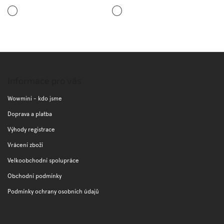
Tmavě
Zelená
modrá
Z
á
p
Informace pro vás
a
t
Wowmini - kdo jsme
í
Doprava a platba
Výhody registrace
Vrácení zboží
Velkoobchodní spolupráce
Obchodní podmínky
Podmínky ochrany osobních údajů