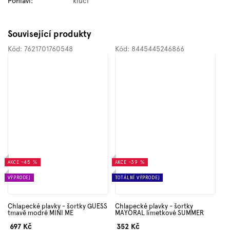
Pohlaví
:
kluci
Související produkty
Kód:
7621701760548
Kód:
8445445246866
AKCE
–45 %
AKCE
–39 %
VÝPRODEJ
TOTÁLNÍ VÝPRODEJ
Chlapecké plavky - šortky GUESS
Chlapecké plavky - šortky
tmavě modré MINI ME
MAYORAL limetkové SUMMER
697 Kč
352 Kč