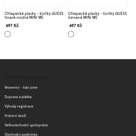
Chlapecké plavky - šortky GUESS
Chlapecké plavky - šortky GUESS
tmavě modré MINI ME
červené MINI ME
697 Kč
697 Kč
Tmavě
Červená
modrá
Z
á
p
Informace pro vás
a
t
Wowmini - kdo jsme
í
Doprava a platba
Výhody registrace
Vrácení zboží
Velkoobchodní spolupráce
Obchodní podmínky