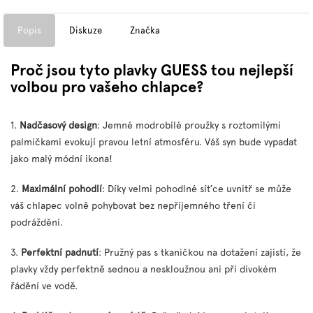
Popis
Diskuze
Značka
Proč jsou tyto plavky GUESS tou nejlepší
volbou pro vašeho chlapce?
1.
Nadčasový design
: Jemné modrobílé proužky s roztomilými
palmičkami evokují pravou letní atmosféru. Váš syn bude vypadat
jako malý módní ikona!
2.
Maximální pohodlí
: Díky velmi pohodlné síťce uvnitř se může
váš chlapec volně pohybovat bez nepříjemného tření či
podráždění.
3.
Perfektní padnutí
: Pružný pas s tkaničkou na dotažení zajistí, že
plavky vždy perfektně sednou a neskloužnou ani při divokém
řádění ve vodě.