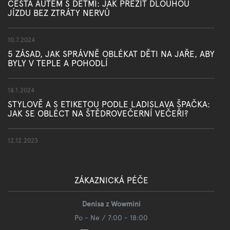
CESTA AUTEM S DĚTMI: JAK PŘEŽÍT DLOUHOU
JÍZDU BEZ ZTRÁTY NERVŮ
10.7.2024
5 ZÁSAD, JAK SPRÁVNĚ OBLÉKAT DĚTI NA JAŘE, ABY
BYLY V TEPLE A POHODLÍ
18.1.2024
STYLOVĚ A S ETIKETOU PODLE LADISLAVA ŠPAČKA:
JAK SE OBLÉCT NA ŠTĚDROVEČERNÍ VEČEŘI?
12.12.2023
ZÁKAZNICKÁ PÉČE
Denisa z Wowmini
Po - Ne / 7:00 - 18:00