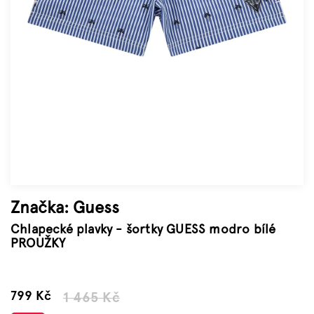
Značky
Měna
(CZK)
Přihlášení
Značka:
Guess
Chlapecké plavky - šortky GUESS modro bílé
PROUŽKY
–45 %
799 Kč
1 465 Kč
Měrná
cena: