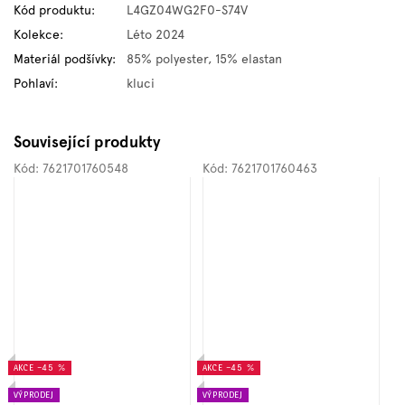
Kód produktu
:
L4GZ04WG2F0-S74V
Kolekce
:
Léto 2024
Materiál podšívky
:
85% polyester, 15% elastan
Pohlaví
:
kluci
Související produkty
Kód:
7621701760548
Kód:
7621701760463
AKCE
–45 %
AKCE
–45 %
VÝPRODEJ
VÝPRODEJ