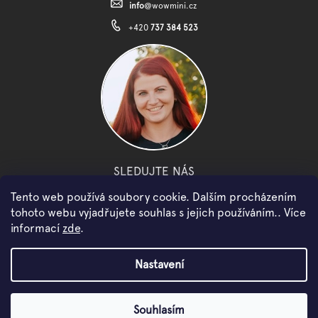
info
@
wowmini.cz
+420
737 384 523
SLEDUJTE NÁS
Tento web používá soubory cookie. Dalším procházením
facebook
instagram
youtube
tohoto webu vyjadřujete souhlas s jejich používáním.. Více
informací
zde
.
Copyright 2026
WOWMINI
. Všechna práva vyhrazena.
Nastavení
Vytvořil Shoptet
Souhlasím