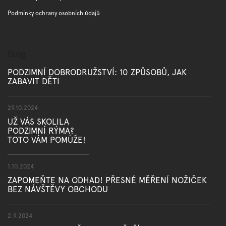
Podmínky ochrany osobních údajů
Blog
PODZIMNÍ DOBRODRUŽSTVÍ: 10 ZPŮSOBŮ, JAK
ZABAVIT DĚTI
29.10.2024
UŽ VÁS SKOLILA
PODZIMNÍ RÝMA?
TOTO VÁM POMŮŽE!
1.10.2024
ZAPOMEŇTE NA ODHAD! PŘESNÉ MĚŘENÍ NOŽIČEK
BEZ NÁVŠTĚVY OBCHODU
2.9.2024