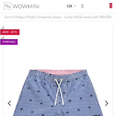
Přejít
Sales
CZK
na
NÁKUP
obsah
KOŠÍK
Domů
Chlapci
Plavky
Chlapecké plavky - šortky GUESS modro bílé PROUŽKY
Dívky
AKCE
–45 %
Chlapci
VÝPRODEJ
Celý
sortiment
Obuv
Doplňky
Dárkové
balení