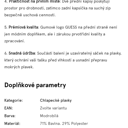
4.
Praktičnost na prvním místě
: Dvě přední kapsy poskytují
prostor pro drobnosti, zatímco zadní kapsička na suchý zip
bezpečně uschová cennosti.
5.
Prémiová kvalita
: Gumové logo GUESS na přední straně není
jen módním doplňkem, ale i zárukou prvotřídní kvality a
zpracování.
6.
Snadná údržba
: Součástí balení je uzavíratelný sáček na plavky,
který ochrání vaši tašku před vlhkostí a usnadní přepravu
mokrých plavek.
Doplňkové parametry
Kategorie
:
Chlapecké plavky
EAN
:
Zvolte variantu
Barva
:
Modrobílá
Materiál
:
71% Bavlna. 29% Polyester