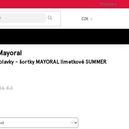
Přihlášení
HLEDAT
CZK
NÁKUP
KOŠÍK
Mayoral
plavky - šortky MAYORAL limetkové SUMMER
86 Kč
á