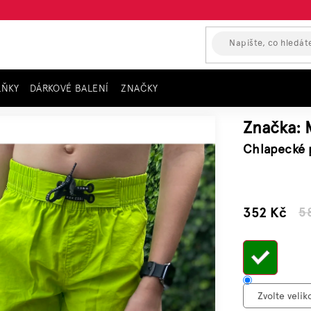
LŇKY
DÁRKOVÉ BALENÍ
ZNAČKY
imetkové SUMMER
Značka:
Chlapecké 
–39 %
352 Kč
5
Měrn
cena: