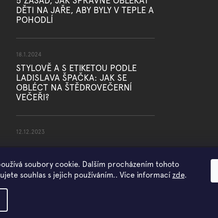
5 ZÁSAD, JAK SPRÁVNĚ OBLÉKAT
DĚTI NA JAŘE, ABY BYLY V TEPLE A
POHODLÍ
18.1.2024
STYLOVĚ A S ETIKETOU PODLE
LADISLAVA ŠPAČKA: JAK SE
OBLÉCT NA ŠTĚDROVEČERNÍ
VEČEŘI?
12.12.2023
oužívá soubory cookie. Dalším procházením tohoto
jete souhlas s jejich používáním.. Více informací
zde
.
Copyright 2026
WOWMINI
. Všechna práva vyhrazena.
Vytvořil Shoptet