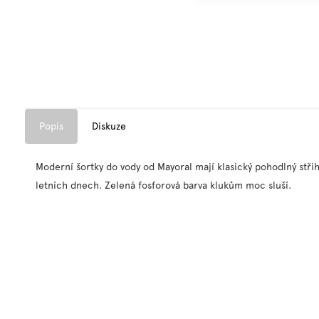
Popis
Diskuze
Moderní šortky do vody od Mayoral mají klasický pohodlný stři
letních dnech. Zelená fosforová barva klukům moc sluší.