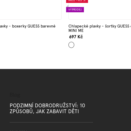
AKCE
–45 %
VÝPRODEJ
avky - boxerky GUESS barevné
Chlapecké plavky - šortky GUESS
MINI ME
697 Kč
Červená
Blog
PODZIMNÍ DOBRODRUŽSTVÍ: 10
ZPŮSOBŮ, JAK ZABAVIT DĚTI