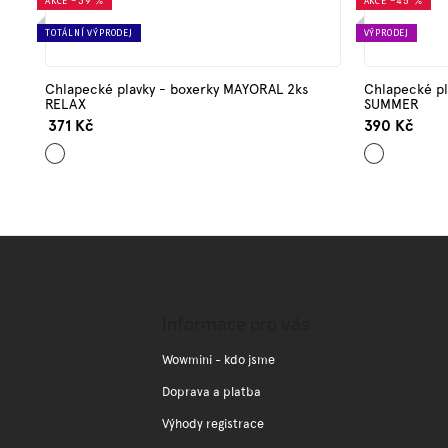
AKCE
–39 %
AKCE
–45 %
TOTÁLNÍ VÝPRODEJ
VÝPRODEJ
Chlapecké plavky - boxerky MAYORAL 2ks
Chlapecké pl
RELAX
SUMMER
371 Kč
390 Kč
Mix
Mix
barev
barev
Z
á
p
a
Informace pro vás
t
í
Wowmini - kdo jsme
Doprava a platba
Výhody registrace