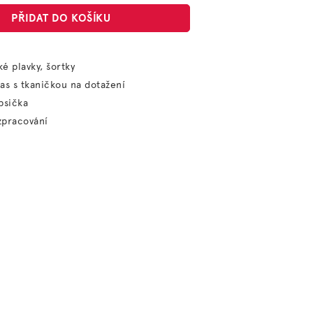
PŘIDAT DO KOŠÍKU
é plavky, šortky
as s tkaničkou na dotažení
apsička
 zpracování