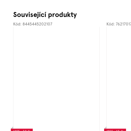
Související produkty
Kód:
8445445202107
Kód:
7621701