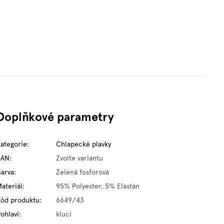
Doplňkové parametry
Kategorie
:
Chlapecké plavky
EAN
:
Zvolte variantu
Barva
:
Zelená fosforová
ateriál
:
95% Polyester, 5% Elastan
Kód produktu
:
6649/43
ohlaví
:
kluci