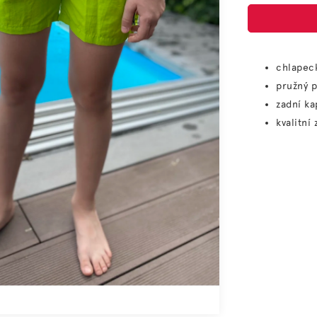
chlapeck
pružný p
zadní k
kvalitní