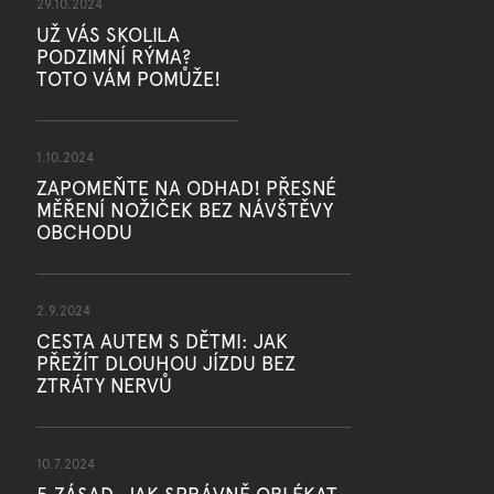
29.10.2024
UŽ VÁS SKOLILA
PODZIMNÍ RÝMA?
TOTO VÁM POMŮŽE!
1.10.2024
ZAPOMEŇTE NA ODHAD! PŘESNÉ
MĚŘENÍ NOŽIČEK BEZ NÁVŠTĚVY
OBCHODU
2.9.2024
CESTA AUTEM S DĚTMI: JAK
PŘEŽÍT DLOUHOU JÍZDU BEZ
ZTRÁTY NERVŮ
10.7.2024