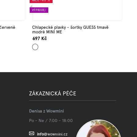
AKCE
–45 %
VÝPRODEJ
 červené
Chlapecké plavky - šortky GUESS tmavě
modré MINI ME
697 Kč
Tmavě
modrá
ZÁKAZNICKÁ PÉČE
Denisa z Wowmini
Po - Ne / 7:00 - 18:00
info
@
wowmini.cz