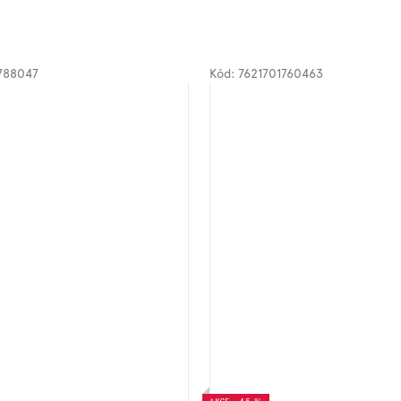
788047
Kód:
7621701760463