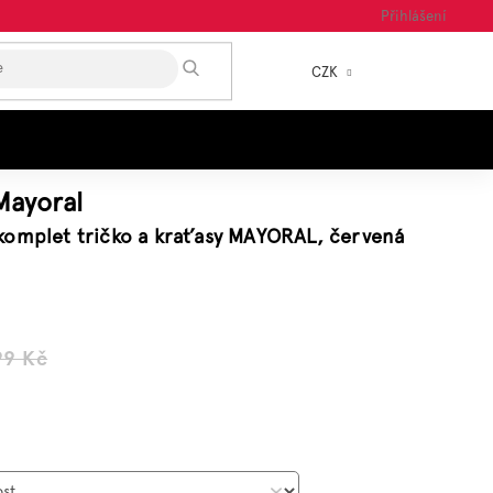
Přihlášení
HLEDAT
CZK
NÁKUP
KOŠÍK
Mayoral
komplet tričko a kraťasy MAYORAL, červená
99 Kč
á