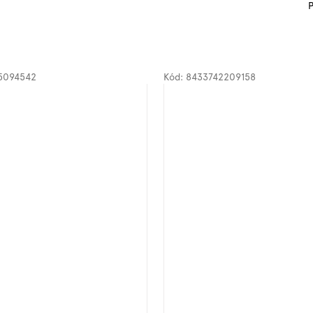
P
5094542
Kód:
8433742209158