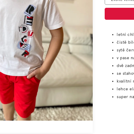
letní ch
čistě bí
sytě če
v pase 
dvě zadn
se staho
kvalitní
lehce el
super na