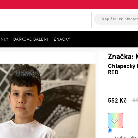
LŇKY
DÁRKOVÉ BALENÍ
ZNAČKY
y MAYORAL, červená RED
Značka:
Chlapecký 
RED
–38 %
552 Kč
8
Měrn
cena: