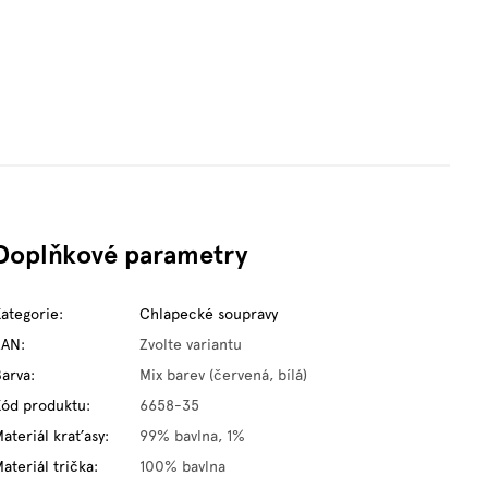
Doplňkové parametry
Kategorie
:
Chlapecké soupravy
EAN
:
Zvolte variantu
Barva
:
Mix barev (červená, bílá)
Kód produktu
:
6658-35
ateriál kraťasy
:
99% bavlna, 1%
ateriál trička
:
100% bavlna