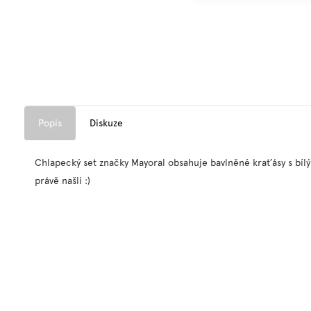
Popis
Diskuze
Chlapecký set značky Mayoral obsahuje bavlněné kraťásy s bíl
právě našli :)