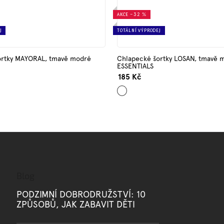
AKCE
–32 %
J
TOTÁLNÍ VÝPRODEJ
ortky MAYORAL, tmavě modré
Chlapecké šortky LOSAN, tmavě 
ESSENTIALS
185 Kč
Tmavě
modrá
Blog
PODZIMNÍ DOBRODRUŽSTVÍ: 10
ZPŮSOBŮ, JAK ZABAVIT DĚTI