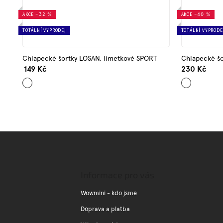
AKCE
–32 %
AKCE
–40 %
TOTÁLNÍ VÝPRODEJ
TOTÁLNÍ VÝPRODE
Chlapecké šortky LOSAN, limetkové SPORT
Chlapecké š
149 Kč
230 Kč
Zelená
Tmavě
modrá
Z
á
p
a
Informace pro vás
t
í
Wowmini - kdo jsme
Doprava a platba