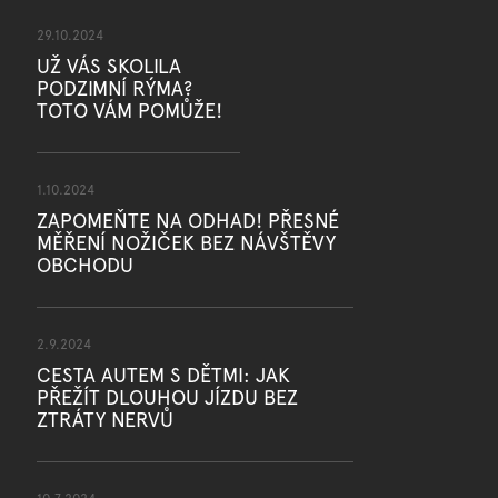
29.10.2024
UŽ VÁS SKOLILA
PODZIMNÍ RÝMA?
TOTO VÁM POMŮŽE!
1.10.2024
ZAPOMEŇTE NA ODHAD! PŘESNÉ
MĚŘENÍ NOŽIČEK BEZ NÁVŠTĚVY
OBCHODU
2.9.2024
CESTA AUTEM S DĚTMI: JAK
PŘEŽÍT DLOUHOU JÍZDU BEZ
ZTRÁTY NERVŮ