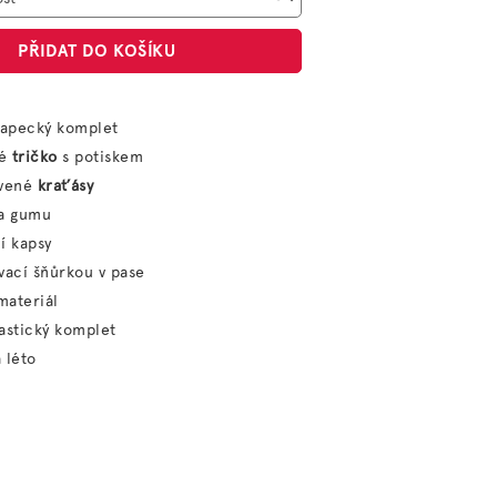
PŘIDAT DO KOŠÍKU
lapecký komplet
lé
tričko
s potiskem
rvené
kraťásy
na gumu
í kapsy
vací šňůrkou v pase
 materiál
astický komplet
 léto