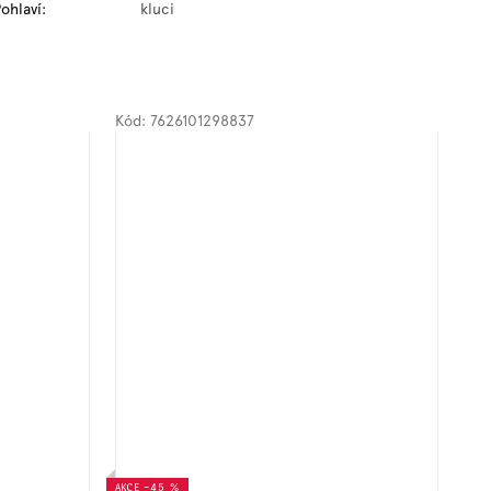
ohlaví
:
kluci
Kód:
7626101298837
AKCE
–45 %