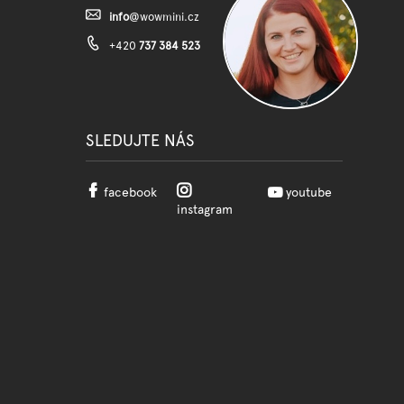
info
@
wowmini.cz
+420
737 384 523
SLEDUJTE NÁS
facebook
youtube
instagram