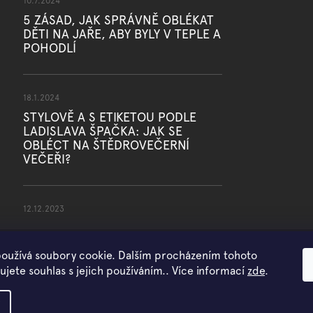
10.7.2024
5 ZÁSAD, JAK SPRÁVNĚ OBLÉKAT
DĚTI NA JAŘE, ABY BYLY V TEPLE A
POHODLÍ
18.1.2024
STYLOVĚ A S ETIKETOU PODLE
LADISLAVA ŠPAČKA: JAK SE
OBLÉCT NA ŠTĚDROVEČERNÍ
VEČEŘI?
12.12.2023
oužívá soubory cookie. Dalším procházením tohoto
jete souhlas s jejich používáním.. Více informací
zde
.
Copyright 2026
WOWMINI
. Všechna práva vyhrazena.
Vytvořil Shoptet