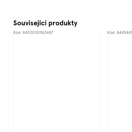
Související produkty
Kód:
8433030963687
Kód:
844544