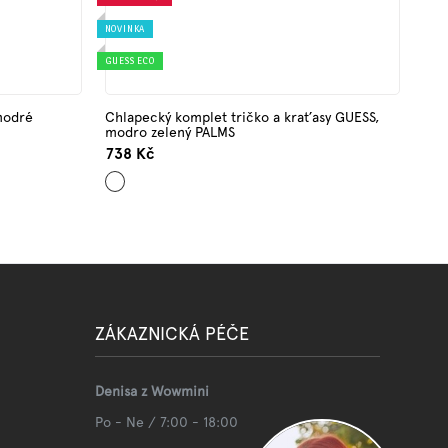
NOVINKA
GUESS ECO
modré
Chlapecký komplet tričko a kraťasy GUESS,
modro zelený PALMS
738 Kč
Mix
barev
ZÁKAZNICKÁ PÉČE
Denisa z Wowmini
Po - Ne / 7:00 - 18:00