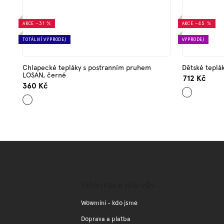
AKCE
–31 %
AKCE
–45 %
TOTÁLNÍ VÝPRODEJ
VÝPRODEJ
Chlapecké tepláky s postranním pruhem
Dětské teplá
LOSAN, černé
712 Kč
360 Kč
Světle
Černá
šedá
Z
á
p
a
Informace pro vás
t
í
Wowmini - kdo jsme
Doprava a platba