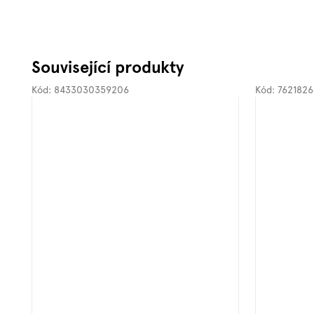
Související produkty
Kód:
8433030359206
Kód:
7621826