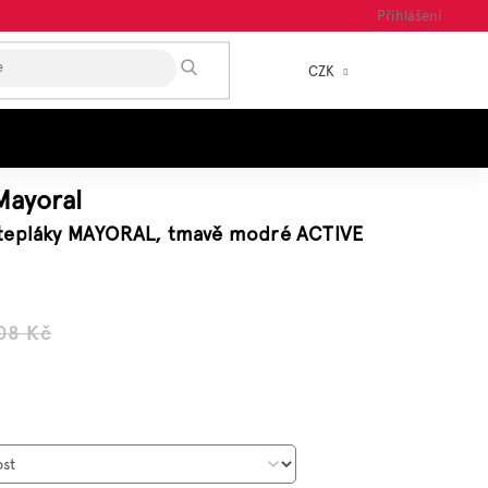
Přihlášení
HLEDAT
CZK
NÁKUP
KOŠÍK
Mayoral
tepláky MAYORAL, tmavě modré ACTIVE
08 Kč
á
: