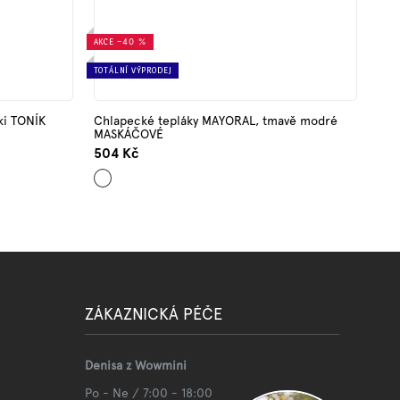
AKCE
–40 %
TOTÁLNÍ VÝPRODEJ
ki TONÍK
Chlapecké tepláky MAYORAL, tmavě modré
MASKÁČOVÉ
504 Kč
Tmavě
modrá
ZÁKAZNICKÁ PÉČE
Denisa z Wowmini
Po - Ne / 7:00 - 18:00