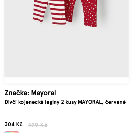
Značky
Měna
(CZK)
Přihlášení
Značka:
Mayoral
Dívčí kojenecké legíny 2 kusy MAYORAL, červené
–39 %
304 Kč
499 Kč
Měrná
cena: