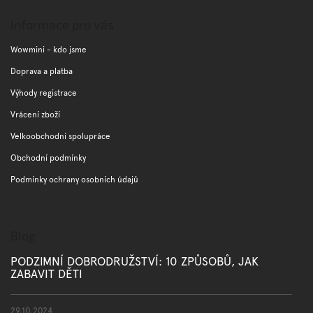
á
p
Informace pro vás
a
t
Wowmini - kdo jsme
í
Doprava a platba
Výhody registrace
Vrácení zboží
Velkoobchodní spolupráce
Obchodní podmínky
Podmínky ochrany osobních údajů
Blog
PODZIMNÍ DOBRODRUŽSTVÍ: 10 ZPŮSOBŮ, JAK
ZABAVIT DĚTI
29.10.2024