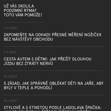
UŽ VÁS SKOLILA
PODZIMNÍ RÝMA?
TOTO VÁM POMŮŽE!
1.10.2024
ZAPOMEŇTE NA ODHAD! PŘESNÉ MĚŘENÍ NOŽIČEK
BEZ NÁVŠTĚVY OBCHODU
2.9.2024
CESTA AUTEM S DĚTMI: JAK PŘEŽÍT DLOUHOU
JÍZDU BEZ ZTRÁTY NERVŮ
10.7.2024
5 ZÁSAD, JAK SPRÁVNĚ OBLÉKAT DĚTI NA JAŘE, ABY
BYLY V TEPLE A POHODLÍ
18.1.2024
STYLOVĚ A S ETIKETOU PODLE LADISLAVA ŠPAČKA: