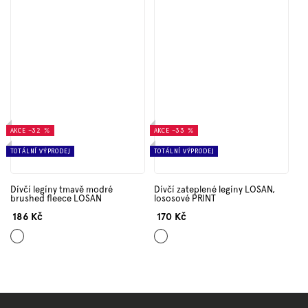
AKCE
–32 %
AKCE
–33 %
TOTÁLNÍ VÝPRODEJ
TOTÁLNÍ VÝPRODEJ
Dívčí legíny tmavě modré
Dívčí zateplené legíny LOSAN,
brushed fleece LOSAN
lososové PRINT
186 Kč
170 Kč
Tmavě
Lososová
modrá
Z