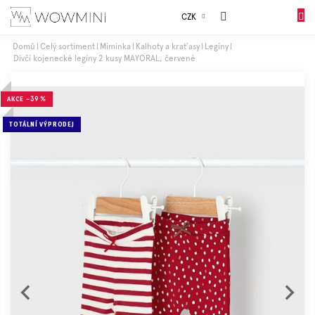
Přejít
Sales
CZK
na
NÁKUP
obsah
KOŠÍK
Domů
Celý sortiment
Miminka
Kalhoty a kraťasy
Legíny
Dívčí kojenecké legíny 2 kusy MAYORAL, červené
Dívky
AKCE
–39 %
Chlapci
TOTÁLNÍ VÝPRODEJ
Celý
sortiment
Obuv
Doplňky
Dárkové
balení