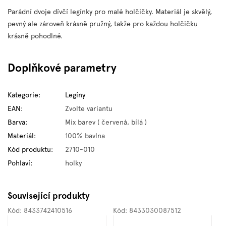
Parádní dvoje dívčí legínky pro malé holčičky. Materiál je skvělý,
pevný ale zároveň krásně pružný, takže pro každou holčičku
krásně pohodlné.
Doplňkové parametry
Kategorie
:
Legíny
EAN
:
Zvolte variantu
Barva
:
Mix barev ( červená, bílá )
Materiál
:
100% bavlna
Kód produktu
:
2710-010
Pohlaví
:
holky
Související produkty
Kód:
8433742410516
Kód:
8433030087512