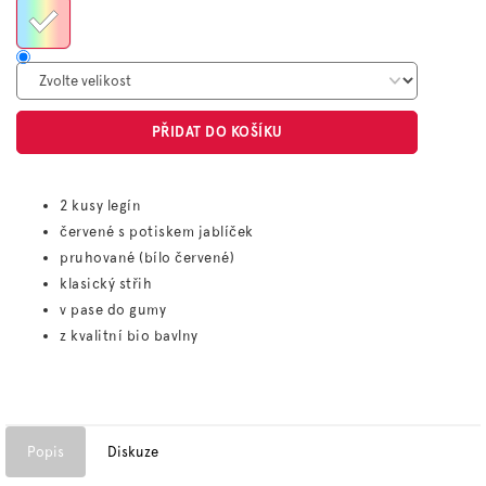
PŘIDAT DO KOŠÍKU
2 kusy legín
červené s potiskem jablíček
pruhované (bílo červené)
klasický střih
v pase do gumy
z kvalitní bio bavlny
Popis
Diskuze