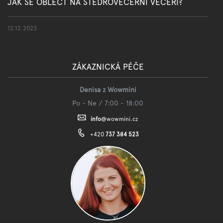
JAK SE OBLÉCT NA ŠTĚDROVEČERNÍ VEČEŘI?
12.12.2023
ZÁKAZNICKÁ PÉČE
Denisa z Wowmini
Po - Ne / 7:00 - 18:00
info
@
wowmini.cz
+420
737 384 523