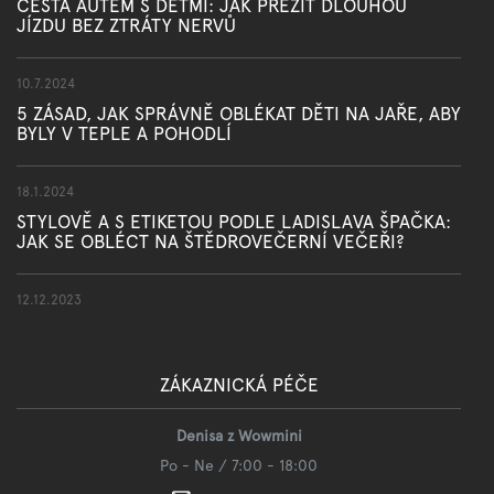
CESTA AUTEM S DĚTMI: JAK PŘEŽÍT DLOUHOU
JÍZDU BEZ ZTRÁTY NERVŮ
10.7.2024
5 ZÁSAD, JAK SPRÁVNĚ OBLÉKAT DĚTI NA JAŘE, ABY
BYLY V TEPLE A POHODLÍ
18.1.2024
STYLOVĚ A S ETIKETOU PODLE LADISLAVA ŠPAČKA:
JAK SE OBLÉCT NA ŠTĚDROVEČERNÍ VEČEŘI?
12.12.2023
ZÁKAZNICKÁ PÉČE
Denisa z Wowmini
Po - Ne / 7:00 - 18:00