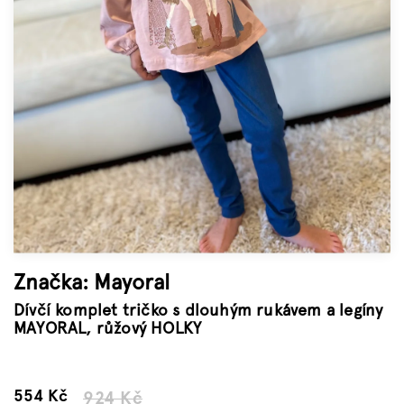
Značky
Měna
(CZK)
Přihlášení
Značka:
Mayoral
Dívčí komplet tričko s dlouhým rukávem a legíny
MAYORAL, růžový HOLKY
–40 %
554 Kč
924 Kč
Měrná