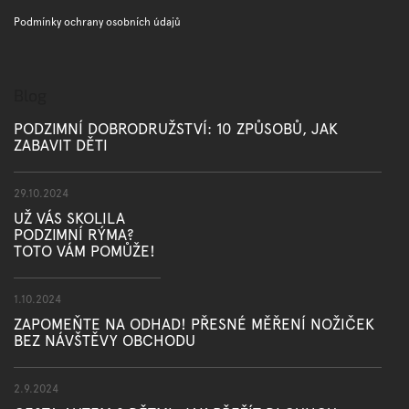
Podmínky ochrany osobních údajů
Blog
PODZIMNÍ DOBRODRUŽSTVÍ: 10 ZPŮSOBŮ, JAK
ZABAVIT DĚTI
29.10.2024
UŽ VÁS SKOLILA
PODZIMNÍ RÝMA?
TOTO VÁM POMŮŽE!
1.10.2024
ZAPOMEŇTE NA ODHAD! PŘESNÉ MĚŘENÍ NOŽIČEK
BEZ NÁVŠTĚVY OBCHODU
2.9.2024