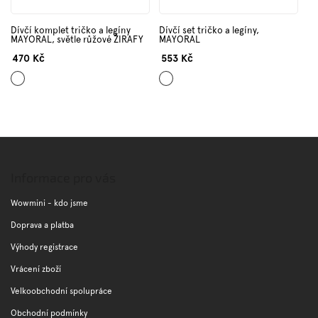
Dívčí komplet tričko a legíny
Dívčí set tričko a legíny,
MAYORAL, světle růžové ŽIRAFY
MAYORAL
470 Kč
553 Kč
Mix
Mix
barev
barev
Z
á
p
Informace pro vás
a
t
Wowmini - kdo jsme
í
Doprava a platba
Výhody registrace
Vrácení zboží
Velkoobchodní spolupráce
Obchodní podmínky