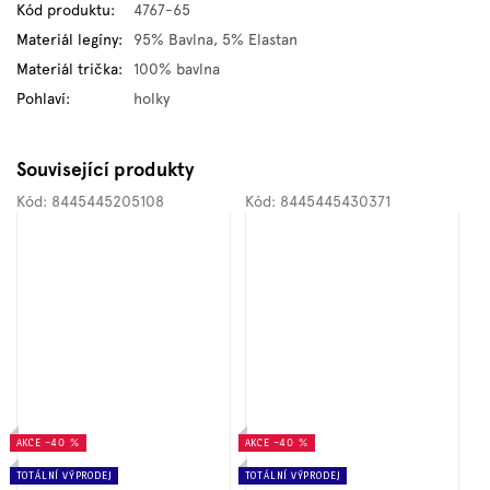
Kód produktu
:
4767-65
Materiál legíny
:
95% Bavlna, 5% Elastan
Materiál trička
:
100% bavlna
Pohlaví
:
holky
Související produkty
Kód:
8445445205108
Kód:
8445445430371
AKCE
–40 %
AKCE
–40 %
TOTÁLNÍ VÝPRODEJ
TOTÁLNÍ VÝPRODEJ