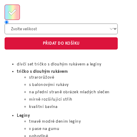
cena:
PŘIDAT DO KOŠÍKU
dívčí set tričko s dlouhým rukávem a legíny
tričko s dlouhým rukávem
strarorůžové
s balonovými rukávy
na přední straně obrázek mladých slečen
mírně rozšiřující střih
kvalitní bavlna
Leginy
tmavě modré denim legíny
v pase na gumu
pohodlné