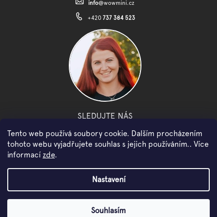
info
@
wowmini.cz
+420
737 384 523
SLEDUJTE NÁS
Tento web používá soubory cookie. Dalším procházením
facebook
instagram
youtube
tohoto webu vyjadřujete souhlas s jejich používáním.. Více
informací
zde
.
Copyright 2026
WOWMINI
. Všechna práva vyhrazena.
Nastavení
Vytvořil Shoptet
Souhlasím