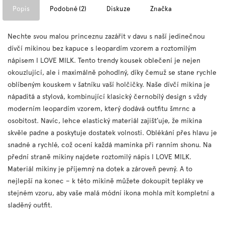
Popis
Podobné (2)
Diskuze
Značka
Nechte svou malou princeznu zazářit v davu s naší jedinečnou
dívčí mikinou bez kapuce s leopardím vzorem a roztomilým
nápisem I LOVE MILK. Tento trendy kousek oblečení je nejen
okouzlující, ale i maximálně pohodlný, díky čemuž se stane rychle
oblíbeným kouskem v šatníku vaší holčičky. Naše dívčí mikina je
nápaditá a stylová, kombinující klasický černobílý design s vždy
moderním leopardím vzorem, který dodává outfitu šmrnc a
osobitost. Navíc, lehce elastický materiál zajišťuje, že mikina
skvěle padne a poskytuje dostatek volnosti. Oblékání přes hlavu je
snadné a rychlé, což ocení každá maminka při ranním shonu. Na
přední straně mikiny najdete roztomilý nápis I LOVE MILK.
Materiál mikiny je příjemný na dotek a zároveň pevný. A to
nejlepší na konec – k této mikině můžete dokoupit tepláky ve
stejném vzoru, aby vaše malá módní ikona mohla mít kompletní a
sladěný outfit.