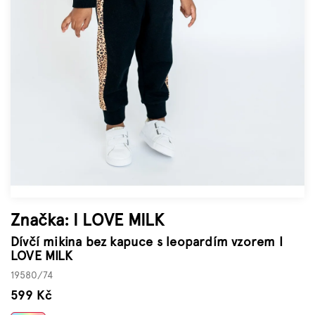
Značky
Měna
(CZK)
Přihlášení
Značka:
I LOVE MILK
Dívčí mikina bez kapuce s leopardím vzorem I
LOVE MILK
19580/74
599 Kč
Měrná
cena: