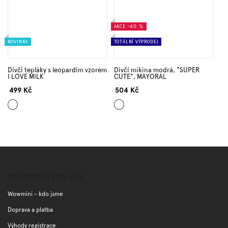
AKCE
–40 %
NOVINKA
TOTÁLNÍ VÝPRODEJ
Dívčí tepláky s leopardím vzorem
Dívčí mikina modrá, "SUPER
I LOVE MILK
CUTE", MAYORAL
499 Kč
504 Kč
Černá
Tmavě
modrá
Z
á
p
Informace pro vás
a
t
Wowmini - kdo jsme
í
Doprava a platba
Výhody registrace