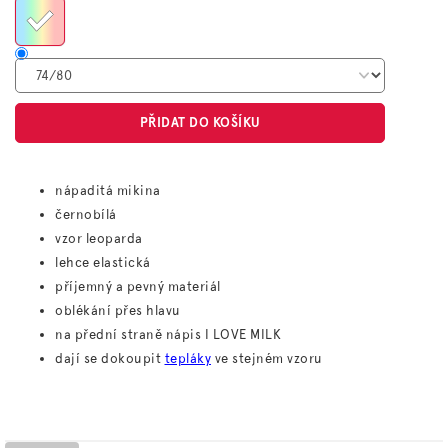
PŘIDAT DO KOŠÍKU
nápaditá mikina
černobílá
vzor leoparda
lehce elastická
příjemný a pevný materiál
oblékání přes hlavu
na přední straně nápis I LOVE MILK
dají se dokoupit
tepláky
ve stejném vzoru