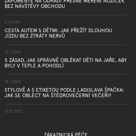
ZAPOMEŇTE NA ODHAD! PŘESNÉ MĚŘENÍ NOŽIČEK
BEZ NÁVŠTĚVY OBCHODU
2.9.2024
CESTA AUTEM S DĚTMI: JAK PŘEŽÍT DLOUHOU
JÍZDU BEZ ZTRÁTY NERVŮ
10.7.2024
5 ZÁSAD, JAK SPRÁVNĚ OBLÉKAT DĚTI NA JAŘE, ABY
BYLY V TEPLE A POHODLÍ
18.1.2024
STYLOVĚ A S ETIKETOU PODLE LADISLAVA ŠPAČKA:
JAK SE OBLÉCT NA ŠTĚDROVEČERNÍ VEČEŘI?
12.12.2023
ZÁKAZNICKÁ PÉČE