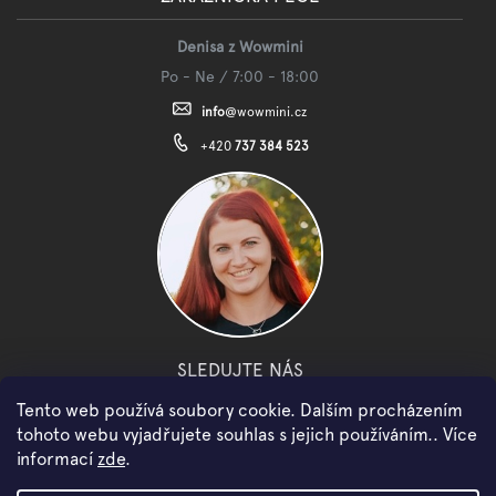
Denisa z Wowmini
Po - Ne / 7:00 - 18:00
info
@
wowmini.cz
+420
737 384 523
SLEDUJTE NÁS
Tento web používá soubory cookie. Dalším procházením
facebook
instagram
youtube
tohoto webu vyjadřujete souhlas s jejich používáním.. Více
informací
zde
.