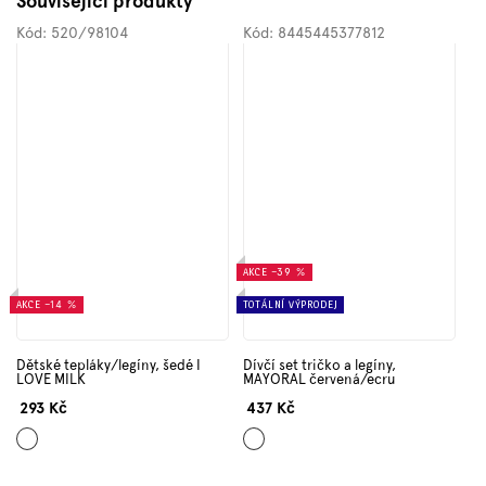
Související produkty
Kód:
520/98104
Kód:
8445445377812
AKCE
–39 %
AKCE
–14 %
TOTÁLNÍ VÝPRODEJ
Dětské tepláky/legíny, šedé I
Dívčí set tričko a legíny,
LOVE MILK
MAYORAL červená/ecru
293 Kč
437 Kč
Šedá
Mix
barev