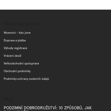
Z
á
p
Informace pro vás
a
t
Wowmini - kdo jsme
í
Doprava a platba
Výhody registrace
Vrácení zboží
Velkoobchodní spolupráce
Obchodní podmínky
Podmínky ochrany osobních údajů
Blog
PODZIMNÍ DOBRODRUŽSTVÍ: 10 ZPŮSOBŮ, JAK