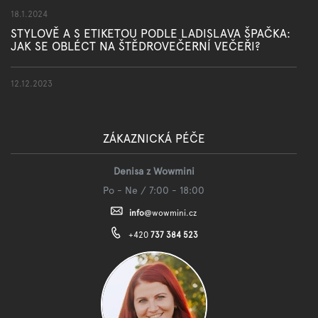
18.1.2024
STYLOVĚ A S ETIKETOU PODLE LADISLAVA ŠPAČKA:
JAK SE OBLÉCT NA ŠTĚDROVEČERNÍ VEČEŘI?
12.12.2023
ZÁKAZNICKÁ PÉČE
Denisa z Wowmini
Po - Ne / 7:00 - 18:00
info
@
wowmini.cz
+420
737 384 523