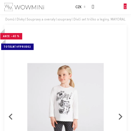
Přejít
Sales
CZK
na
NÁKUP
obsah
KOŠÍK
Domů
Dívky
Soupravy a overaly
soupravy
Dívčí set tričko a legíny, MAYORAL
Dívky
AKCE
–40 %
Chlapci
TOTÁLNÍ VÝPRODEJ
Celý
sortiment
Obuv
Doplňky
Dárkové
balení