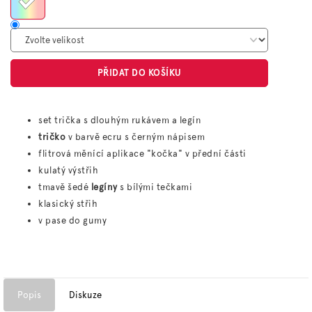
PŘIDAT DO KOŠÍKU
set trička s dlouhým rukávem a legín
tričko
v barvě ecru s černým nápisem
flitrová měnící aplikace "kočka" v přední části
kulatý výstřih
tmavě šedé
legíny
s bílými tečkami
klasický střih
v pase do gumy
Popis
Diskuze