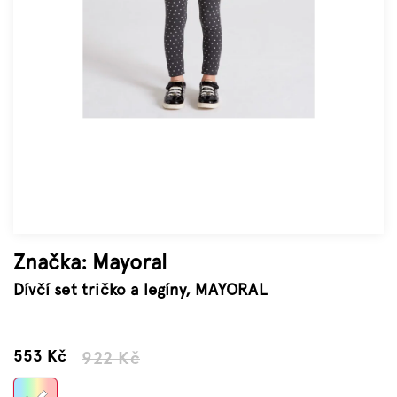
Značky
Měna
(CZK)
Přihlášení
Značka:
Mayoral
Dívčí set tričko a legíny, MAYORAL
–40 %
553 Kč
922 Kč
Měrná
cena: