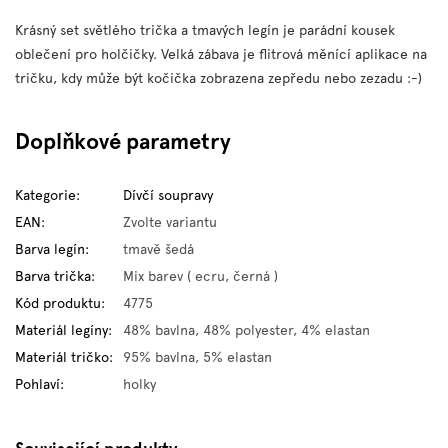
Krásný set světlého trička a tmavých legín je parádní kousek
oblečení pro holčičky. Velká zábava je flitrová měnící aplikace na
tričku, kdy může být kočička zobrazena zepředu nebo zezadu :-)
Doplňkové parametry
Kategorie
:
Dívčí soupravy
EAN
:
Zvolte variantu
Barva legín
:
tmavě šedá
Barva trička
:
Mix barev ( ecru, černá )
Kód produktu
:
4775
Materiál legíny
:
48% bavlna, 48% polyester, 4% elastan
Materiál tričko
:
95% bavlna, 5% elastan
Pohlaví
:
holky