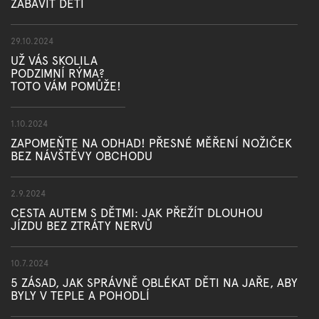
ZABAVIT DĚTI
29.10.2024
UŽ VÁS SKOLILA
PODZIMNÍ RÝMA?
TOTO VÁM POMŮŽE!
1.10.2024
ZAPOMEŇTE NA ODHAD! PŘESNÉ MĚŘENÍ NOŽIČEK
BEZ NÁVŠTĚVY OBCHODU
2.9.2024
CESTA AUTEM S DĚTMI: JAK PŘEŽÍT DLOUHOU
JÍZDU BEZ ZTRÁTY NERVŮ
10.7.2024
5 ZÁSAD, JAK SPRÁVNĚ OBLÉKAT DĚTI NA JAŘE, ABY
BYLY V TEPLE A POHODLÍ