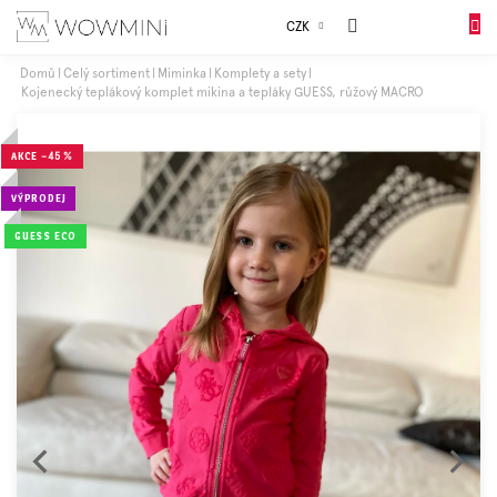
Přejít
Sales
CZK
na
NÁKUP
obsah
KOŠÍK
Domů
Celý sortiment
Miminka
Komplety a sety
Kojenecký teplákový komplet mikina a tepláky GUESS, růžový MACRO
Dívky
AKCE
–45 %
Chlapci
VÝPRODEJ
Celý
GUESS ECO
sortiment
Obuv
Doplňky
Dárkové
balení