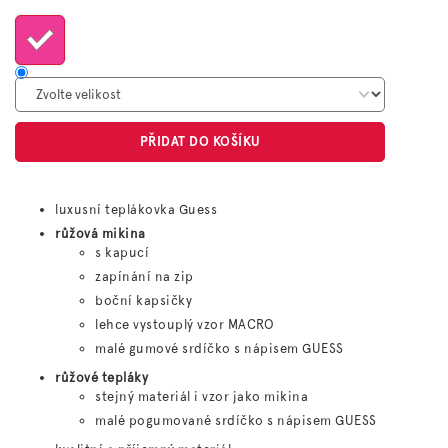
cena:
PŘIDAT DO KOŠÍKU
luxusní teplákovka Guess
růžová mikina
s kapucí
zapínání na zip
boční kapsičky
lehce vystouplý vzor MACRO
malé gumové srdíčko s nápisem GUESS
růžové tepláky
stejný materiál i vzor jako mikina
malé pogumované srdíčko s nápisem GUESS