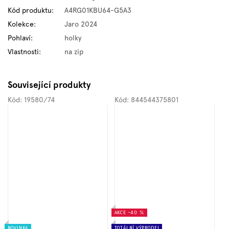
Kód produktu
:
A4RG01KBU64-G5A3
Kolekce
:
Jaro 2024
Pohlaví
:
holky
Vlastnosti
:
na zip
Související produkty
Kód:
19580/74
Kód:
844544375801
AKCE
–40 %
NOVINKA
TOTÁLNÍ VÝPRODEJ