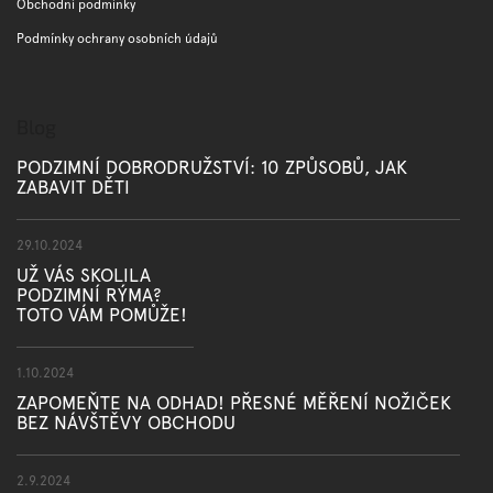
Obchodní podmínky
Podmínky ochrany osobních údajů
Blog
PODZIMNÍ DOBRODRUŽSTVÍ: 10 ZPŮSOBŮ, JAK
ZABAVIT DĚTI
29.10.2024
UŽ VÁS SKOLILA
PODZIMNÍ RÝMA?
TOTO VÁM POMŮŽE!
1.10.2024
ZAPOMEŇTE NA ODHAD! PŘESNÉ MĚŘENÍ NOŽIČEK
BEZ NÁVŠTĚVY OBCHODU
2.9.2024