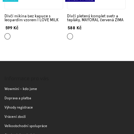
Dívčí mikina bez kapuce s
Dívčí pletený komplet svetr a
leopardím vzorem I LOVE MILK
tepláky, MAYORAL červená ZIMA
599 Kč
588 Kč
Mix
Červená
barev
Z
á
p
Informace pro vás
a
t
Wowmini - kdo jsme
í
Doprava a platba
Výhody registrace
Vrácení zboží
Velkoobchodní spolupráce