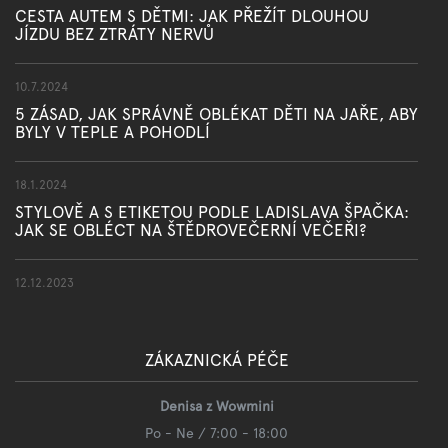
CESTA AUTEM S DĚTMI: JAK PŘEŽÍT DLOUHOU
JÍZDU BEZ ZTRÁTY NERVŮ
10.7.2024
5 ZÁSAD, JAK SPRÁVNĚ OBLÉKAT DĚTI NA JAŘE, ABY
BYLY V TEPLE A POHODLÍ
18.1.2024
STYLOVĚ A S ETIKETOU PODLE LADISLAVA ŠPAČKA:
JAK SE OBLÉCT NA ŠTĚDROVEČERNÍ VEČEŘI?
12.12.2023
ZÁKAZNICKÁ PÉČE
Denisa z Wowmini
Po - Ne / 7:00 - 18:00