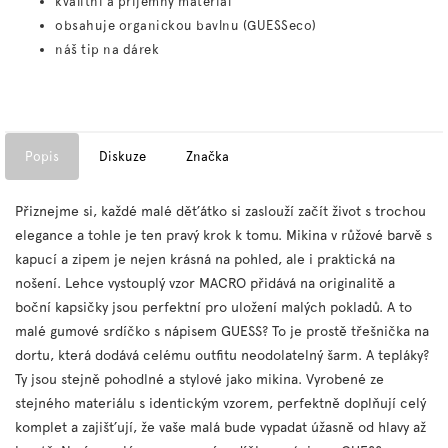
kvalitní a příjemný materiál
obsahuje organickou bavlnu (GUESSeco)
náš tip na dárek
Popis
Diskuze
Značka
Přiznejme si, každé malé děťátko si zaslouží začít život s trochou
elegance a tohle je ten pravý krok k tomu. Mikina v růžové barvě s
kapucí a zipem je nejen krásná na pohled, ale i praktická na
nošení. Lehce vystouplý vzor MACRO přidává na originalitě a
boční kapsičky jsou perfektní pro uložení malých pokladů. A to
malé gumové srdíčko s nápisem GUESS? To je prostě třešnička na
dortu, která dodává celému outfitu neodolatelný šarm. A tepláky?
Ty jsou stejně pohodlné a stylové jako mikina. Vyrobené ze
stejného materiálu s identickým vzorem, perfektně doplňují celý
komplet a zajišťují, že vaše malá bude vypadat úžasně od hlavy až