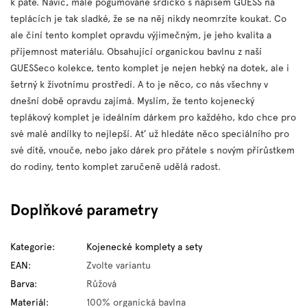
k patě. Navíc, malé pogumované srdíčko s nápisem GUESS na
teplácích je tak sladké, že se na něj nikdy neomrzíte koukat. Co
ale činí tento komplet opravdu výjimečným, je jeho kvalita a
příjemnost materiálu. Obsahující organickou bavlnu z naší
GUESSeco kolekce, tento komplet je nejen hebký na dotek, ale i
šetrný k životnímu prostředí. A to je něco, co nás všechny v
dnešní době opravdu zajímá. Myslím, že tento kojenecký
teplákový komplet je ideálním dárkem pro každého, kdo chce pro
své malé andílky to nejlepší. Ať už hledáte něco speciálního pro
své dítě, vnouče, nebo jako dárek pro přátele s novým přírůstkem
do rodiny, tento komplet zaručeně udělá radost.
Doplňkové parametry
Kategorie
:
Kojenecké komplety a sety
EAN
:
Zvolte variantu
Barva
:
Růžová
Materiál
:
100% organická bavlna