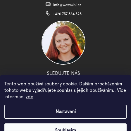
info
@
wowmini.cz
+420
737 384 523
SLEDUJTE NÁS
Tento web používá soubory cookie. Dalším procházením
facebook
instagram
youtube
tohoto webu vyjadřujete souhlas s jejich používáním.. Více
informací
zde
.
Copyright 2026
WOWMINI
. Všechna práva vyhrazena.
Nastavení
Vytvořil Shoptet
Souhlasím