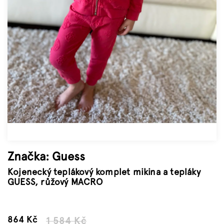
Značky
Měna
(CZK)
Přihlášení
Značka:
Guess
Kojenecký teplákový komplet mikina a tepláky
GUESS, růžový MACRO
–45 %
864 Kč
1 584 Kč
Měrná