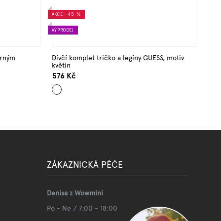
AKCE
–45 %
VÝPRODEJ
brným
Dívčí komplet tričko a legíny GUESS, motiv
květin
576 Kč
Mix
barev
ZÁKAZNICKÁ PÉČE
Denisa z Wowmini
Po - Ne / 7:00 - 18:00