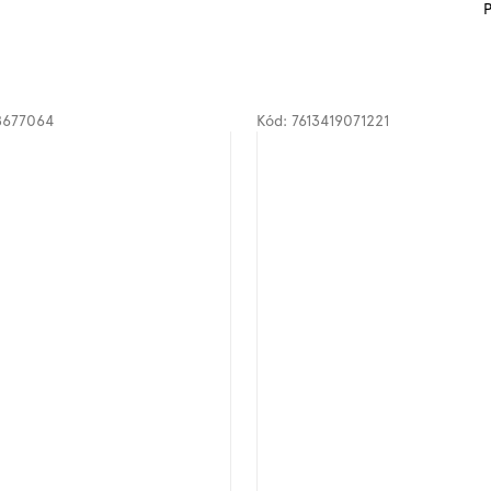
P
8677064
Kód:
7613419071221