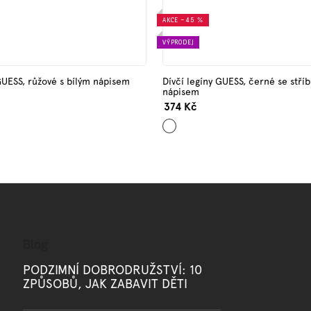
AKCE
–45 %
VÝPRODEJ
GUESS, růžové s bílým nápisem
Dívčí legíny GUESS, černé se stří
nápisem
374 Kč
Černá
Blog
PODZIMNÍ DOBRODRUŽSTVÍ: 10
ZPŮSOBŮ, JAK ZABAVIT DĚTI