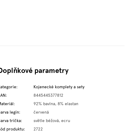
Doplňkové parametry
Kategorie
:
Kojenecké komplety a sety
EAN
:
8445445377812
ateriál
:
92% bavlna, 8% elastan
arva legín
:
červená
arva trička
:
světle béžová, ecru
Kód produktu
:
2722