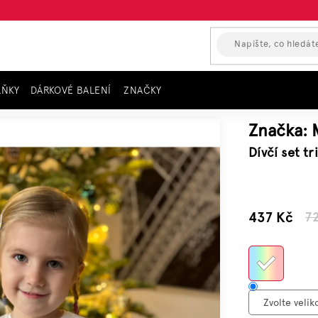
LŇKY
DÁRKOVÉ BALENÍ
ZNAČKY
tričko a legíny, MAYORAL červená/ecru
Značka:
Dívčí set t
–39 %
437 Kč
7
Měrn
cena: