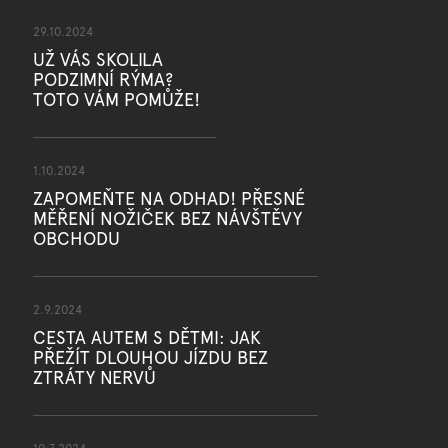
29.10.2024
UŽ VÁS SKOLILA
PODZIMNÍ RÝMA?
TOTO VÁM POMŮŽE!
1.10.2024
ZAPOMEŇTE NA ODHAD! PŘESNÉ
MĚŘENÍ NOŽIČEK BEZ NÁVŠTĚVY
OBCHODU
2.9.2024
CESTA AUTEM S DĚTMI: JAK
PŘEŽÍT DLOUHOU JÍZDU BEZ
ZTRÁTY NERVŮ