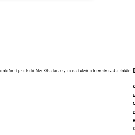
 oblečení pro holčičky. Oba kousky se dají skvěle kombinovat s dalším
M
B
B