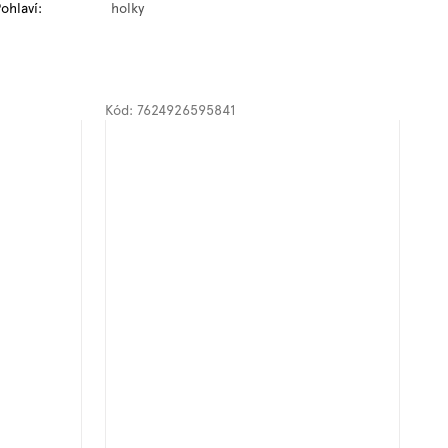
ohlaví
:
holky
Kód:
7624926595841