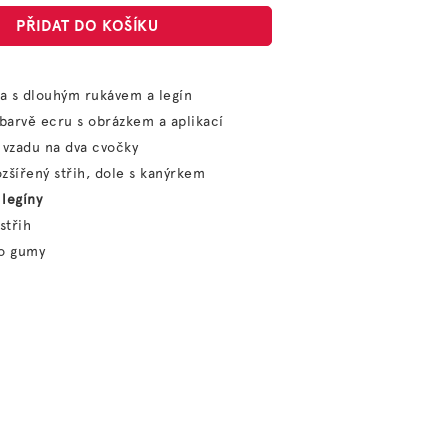
PŘIDAT DO KOŠÍKU
ka s dlouhým rukávem a legín
barvě ecru s obrázkem a aplikací
 vzadu na dva cvočky
zšířený střih, dole s kanýrkem
é
legíny
střih
do gumy