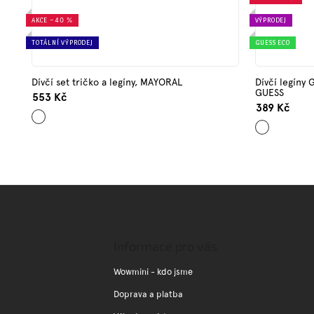
AKCE
–40 %
VÝPRODEJ
TOTÁLNÍ VÝPRODEJ
GUESS ECO
Dívčí set tričko a legíny, MAYORAL
Dívčí legíny 
GUESS
553 Kč
389 Kč
Mix
Tmavě
barev
růžová
Z
á
p
a
Informace pro vás
t
í
Wowmini - kdo jsme
Doprava a platba