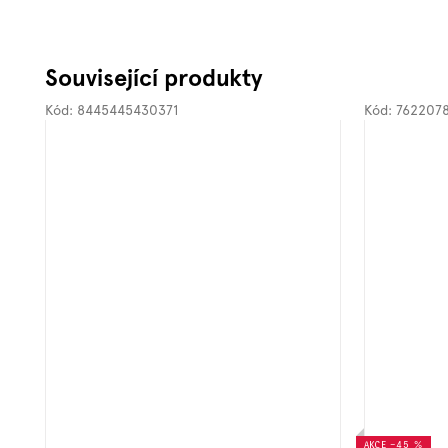
Související produkty
Kód:
8445445430371
Kód:
762207
AKCE
–45 %