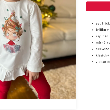
set trič
tričko
v 
zapínání
mírně ro
červen
klasický 
v pase 