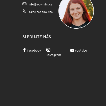
info
@
wowmini.cz
+420
737 384 523
SLEDUJTE NÁS
facebook
youtube
instagram