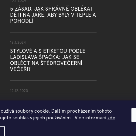
10.7.2024
5 ZÁSAD, JAK SPRÁVNĚ OBLÉKAT
DĚTI NA JAŘE, ABY BYLY V TEPLE A
POHODLÍ
18.1.2024
STYLOVĚ A S ETIKETOU PODLE
LADISLAVA ŠPAČKA: JAK SE
OBLÉCT NA ŠTĚDROVEČERNÍ
VEČEŘI?
12.12.2023
oužívá soubory cookie. Dalším procházením tohoto
jete souhlas s jejich používáním.. Více informací
zde
.
Copyright 2026
WOWMINI
. Všechna práva vyhrazena.
Vytvořil Shoptet