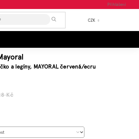
Přihlášení
HLEDAT
CZK
NÁKUP
KOŠÍK
Mayoral
ričko a legíny, MAYORAL červená/ecru
28 Kč
á