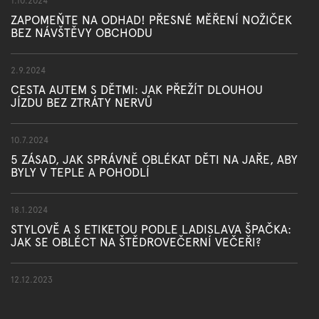
1.10.2024
ZAPOMEŇTE NA ODHAD! PŘESNÉ MĚŘENÍ NOŽIČEK
BEZ NÁVŠTĚVY OBCHODU
2.9.2024
CESTA AUTEM S DĚTMI: JAK PŘEŽÍT DLOUHOU
JÍZDU BEZ ZTRÁTY NERVŮ
10.7.2024
5 ZÁSAD, JAK SPRÁVNĚ OBLÉKAT DĚTI NA JAŘE, ABY
BYLY V TEPLE A POHODLÍ
18.1.2024
STYLOVĚ A S ETIKETOU PODLE LADISLAVA ŠPAČKA:
JAK SE OBLÉCT NA ŠTĚDROVEČERNÍ VEČEŘI?
12.12.2023