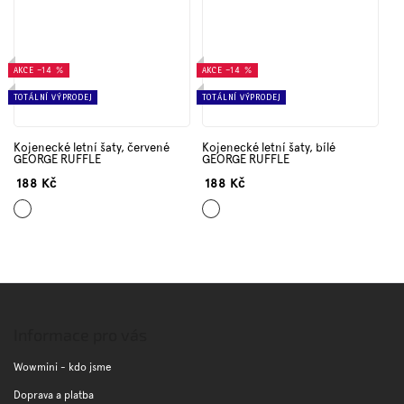
AKCE
–14 %
AKCE
–14 %
TOTÁLNÍ VÝPRODEJ
TOTÁLNÍ VÝPRODEJ
Kojenecké letní šaty, červené
Kojenecké letní šaty, bílé
GEORGE RUFFLE
GEORGE RUFFLE
188 Kč
188 Kč
Červená
Bílá
Z
á
p
Informace pro vás
a
t
Wowmini - kdo jsme
í
Doprava a platba