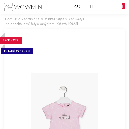
Přejít
Sales
CZK
na
NÁKUP
obsah
KOŠÍK
Domů
Celý sortiment
Miminka
Šaty a sukně
Šaty
Kojenecké letní šaty s kanýrkem, růžové LOSAN
Dívky
AKCE
–32 %
Chlapci
TOTÁLNÍ VÝPRODEJ
Celý
sortiment
Obuv
Doplňky
Dárkové
balení