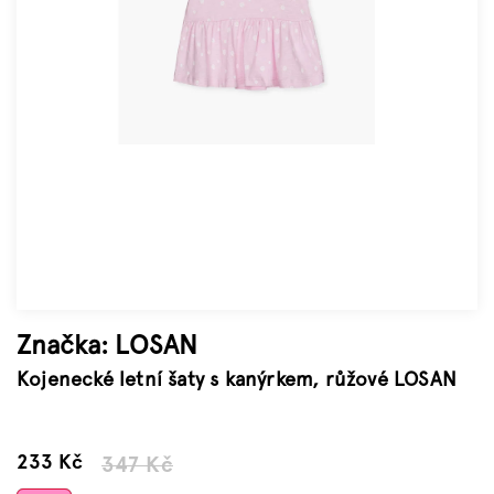
Značky
Měna
(CZK)
Přihlášení
Značka:
LOSAN
Kojenecké letní šaty s kanýrkem, růžové LOSAN
–32 %
233 Kč
347 Kč
Měrná
cena: