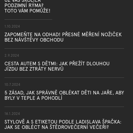
PODZIMNÍ RÝMA?
TOTO VÁM POMŮŽE!
1.10.2024
ZAPOMEŇTE NA ODHAD! PŘESNÉ MĚŘENÍ NOŽIČEK
BEZ NÁVŠTĚVY OBCHODU
2.9.2024
CESTA AUTEM S DĚTMI: JAK PŘEŽÍT DLOUHOU
JÍZDU BEZ ZTRÁTY NERVŮ
10.7.2024
5 ZÁSAD, JAK SPRÁVNĚ OBLÉKAT DĚTI NA JAŘE, ABY
BYLY V TEPLE A POHODLÍ
18.1.2024
STYLOVĚ A S ETIKETOU PODLE LADISLAVA ŠPAČKA:
JAK SE OBLÉCT NA ŠTĚDROVEČERNÍ VEČEŘI?