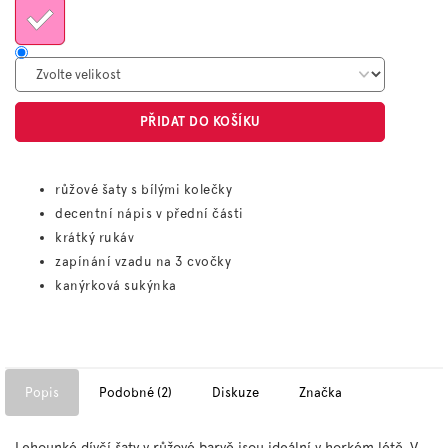
PŘIDAT DO KOŠÍKU
růžové šaty s bílými kolečky
decentní nápis v přední části
krátký rukáv
zapínání vzadu na 3 cvočky
kanýrková sukýnka
Popis
Podobné (2)
Diskuze
Značka
Lehounké dívčí šaty v růžové barvě jsou ideální v horkém létě. V