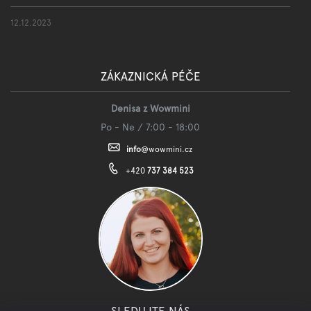
12.12.2023
ZÁKAZNICKÁ PÉČE
Denisa z Wowmini
Po - Ne / 7:00 - 18:00
info
@
wowmini.cz
+420
737 384 523
SLEDUJTE NÁS