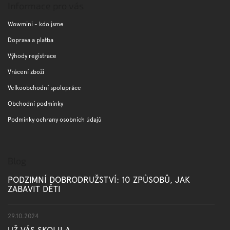
p
Informace pro vás
a
t
Wowmini - kdo jsme
í
Doprava a platba
Výhody registrace
Vrácení zboží
Velkoobchodní spolupráce
Obchodní podmínky
Podmínky ochrany osobních údajů
Blog
PODZIMNÍ DOBRODRUŽSTVÍ: 10 ZPŮSOBŮ, JAK
ZABAVIT DĚTI
29.10.2024
UŽ VÁS SKOLILA