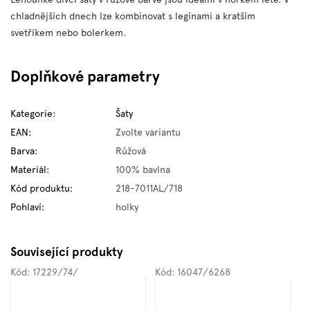
chladnějších dnech lze kombinovat s legínami a kratším
svetříkem nebo bolerkem.
Doplňkové parametry
Kategorie
:
Šaty
EAN
:
Zvolte variantu
Barva
:
Růžová
Materiál
:
100% bavlna
Kód produktu
:
218-7011AL/718
Pohlaví
:
holky
Související produkty
Kód:
17229/74/
Kód:
16047/6268