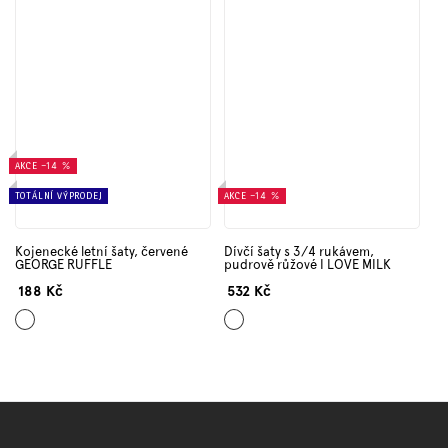
AKCE
–14 %
TOTÁLNÍ VÝPRODEJ
AKCE
–14 %
Kojenecké letní šaty, červené
Dívčí šaty s 3/4 rukávem,
GEORGE RUFFLE
pudrově růžové I LOVE MILK
188 Kč
532 Kč
Červená
Světle
růžová
Z
á