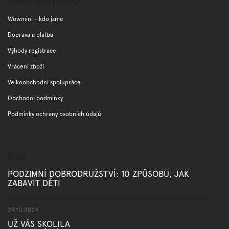
Informace pro vás
a
t
Wowmini - kdo jsme
í
Doprava a platba
Výhody registrace
Vrácení zboží
Velkoobchodní spolupráce
Obchodní podmínky
Podmínky ochrany osobních údajů
Blog
PODZIMNÍ DOBRODRUŽSTVÍ: 10 ZPŮSOBŮ, JAK
ZABAVIT DĚTI
29.10.2024
UŽ VÁS SKOLILA