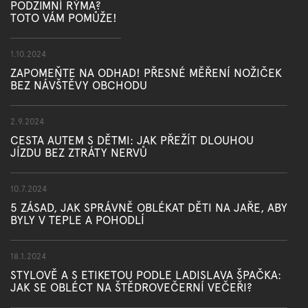
PODZIMNÍ RÝMA?
TOTO VÁM POMŮŽE!
1.10.2024
ZAPOMEŇTE NA ODHAD! PŘESNÉ MĚŘENÍ NOŽIČEK
BEZ NÁVŠTĚVY OBCHODU
2.9.2024
CESTA AUTEM S DĚTMI: JAK PŘEŽÍT DLOUHOU
JÍZDU BEZ ZTRÁTY NERVŮ
10.7.2024
5 ZÁSAD, JAK SPRÁVNĚ OBLÉKAT DĚTI NA JAŘE, ABY
BYLY V TEPLE A POHODLÍ
18.1.2024
STYLOVĚ A S ETIKETOU PODLE LADISLAVA ŠPAČKA:
JAK SE OBLÉCT NA ŠTĚDROVEČERNÍ VEČEŘI?