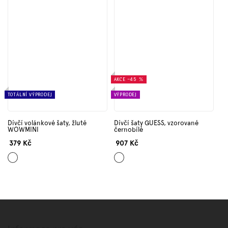
AKCE
–45 %
TOTÁLNÍ VÝPRODEJ
VÝPRODEJ
Dívčí volánkové šaty, žluté
Dívčí šaty GUESS, vzorované
WOWMINI
černobílé
379 Kč
907 Kč
Žlutá
Mix
barev
Z
á
p