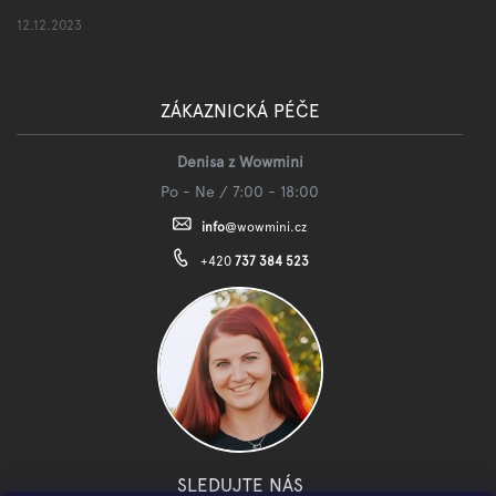
12.12.2023
ZÁKAZNICKÁ PÉČE
Denisa z Wowmini
Po - Ne / 7:00 - 18:00
info
@
wowmini.cz
+420
737 384 523
SLEDUJTE NÁS