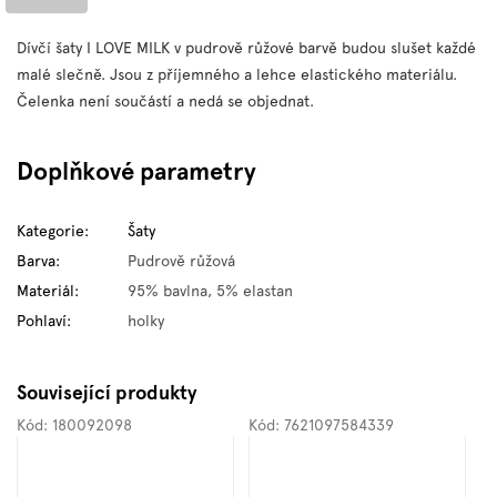
Dívčí šaty I LOVE MILK v pudrově růžové barvě budou slušet každé
malé slečně. Jsou z příjemného a lehce elastického materiálu.
Čelenka není součástí a nedá se objednat.
Doplňkové parametry
Kategorie
:
Šaty
Barva
:
Pudrově růžová
Materiál
:
95% bavlna, 5% elastan
Pohlaví
:
holky
Související produkty
Kód:
180092098
Kód:
7621097584339