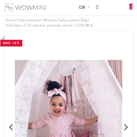
Přejít
Sales
CZK
na
NÁKUP
obsah
KOŠÍK
Domů
Celý sortiment
Miminka
Šaty a sukně
Šaty
Dívčí šaty s 3/4 rukávem, pudrově růžové I LOVE MILK
Dívky
AKCE
–14 %
Chlapci
Celý
sortiment
Obuv
Doplňky
Dárkové
balení