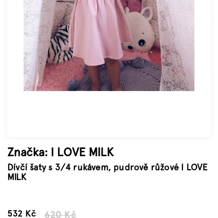
Značky
Měna
(CZK)
Přihlášení
Značka:
I LOVE MILK
Dívčí šaty s 3/4 rukávem, pudrově růžové I LOVE
MILK
–14 %
532 Kč
620 Kč
Měrná