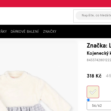
LŇKY
DÁRKOVÉ BALENÍ
ZNAČKY
necký komplet šaty a punčochy LOSAN CUTE
Značka:
Kojenecký 
843374280122
–30 %
318 Kč
4
Měrn
cena: