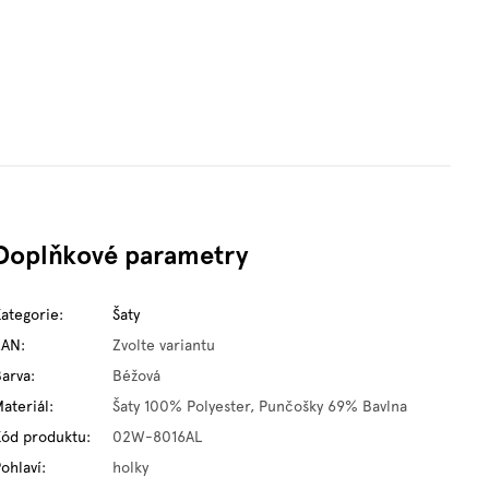
Doplňkové parametry
Kategorie
:
Šaty
EAN
:
Zvolte variantu
Barva
:
Béžová
ateriál
:
Šaty 100% Polyester, Punčošky 69% Bavlna
Kód produktu
:
02W-8016AL
ohlaví
:
holky