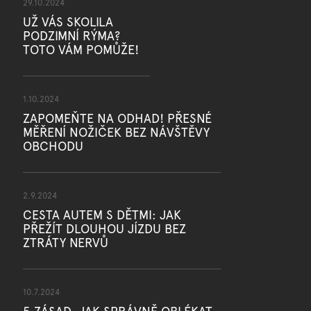
29.10.2024
UŽ VÁS SKOLILA
PODZIMNÍ RÝMA?
TOTO VÁM POMŮŽE!
1.10.2024
ZAPOMEŇTE NA ODHAD! PŘESNÉ
MĚŘENÍ NOŽIČEK BEZ NÁVŠTĚVY
OBCHODU
2.9.2024
CESTA AUTEM S DĚTMI: JAK
PŘEŽÍT DLOUHOU JÍZDU BEZ
ZTRÁTY NERVŮ
10.7.2024