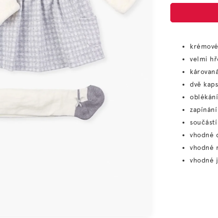
krémové
velmi hř
károvan
dvě kaps
oblékání
zapínání
součást
vhodné 
vhodné n
vhodné 