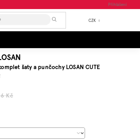
Přihlášení
HLEDAT
CZK
NÁKUP
KOŠÍK
LOSAN
komplet šaty a punčochy LOSAN CUTE
2
56 Kč
á