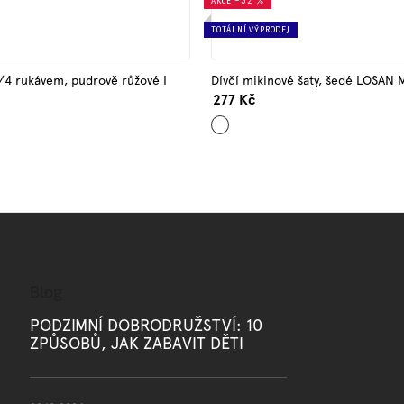
AKCE
–32 %
TOTÁLNÍ VÝPRODEJ
3/4 rukávem, pudrově růžové I
Dívčí mikinové šaty, šedé LOSAN
277 Kč
Šedá
Blog
PODZIMNÍ DOBRODRUŽSTVÍ: 10
ZPŮSOBŮ, JAK ZABAVIT DĚTI