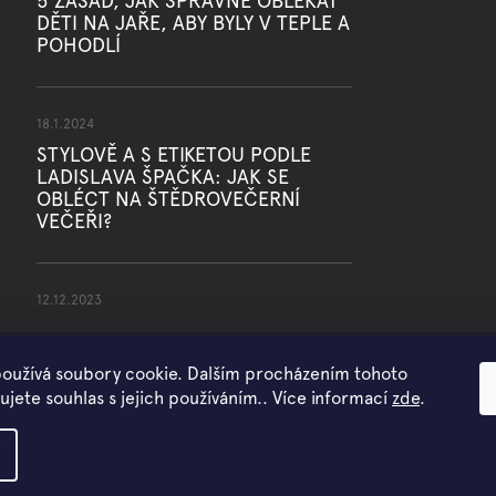
5 ZÁSAD, JAK SPRÁVNĚ OBLÉKAT
DĚTI NA JAŘE, ABY BYLY V TEPLE A
POHODLÍ
18.1.2024
STYLOVĚ A S ETIKETOU PODLE
LADISLAVA ŠPAČKA: JAK SE
OBLÉCT NA ŠTĚDROVEČERNÍ
VEČEŘI?
12.12.2023
oužívá soubory cookie. Dalším procházením tohoto
jete souhlas s jejich používáním.. Více informací
zde
.
Copyright 2026
WOWMINI
. Všechna práva vyhrazena.
Vytvořil Shoptet