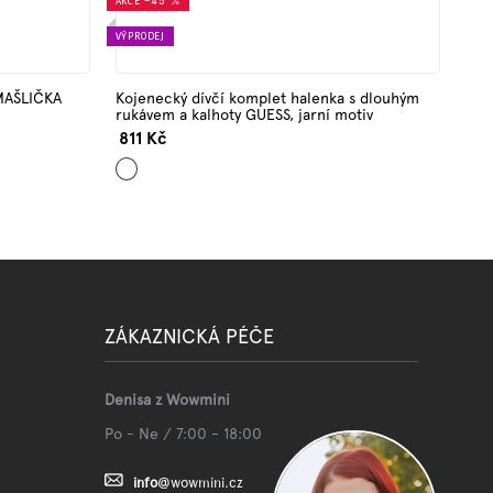
AKCE
–45 %
VÝPRODEJ
 MAŠLIČKA
Kojenecký dívčí komplet halenka s dlouhým
rukávem a kalhoty GUESS, jarní motiv
811 Kč
Mix
barev
ZÁKAZNICKÁ PÉČE
Denisa z Wowmini
Po - Ne / 7:00 - 18:00
info
@
wowmini.cz