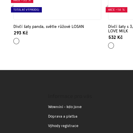
AKCE
–32 %
TOTÁLNÍ VÝPRODEJ
AKCE
–14 %
Dívčí šaty panda, světle růžové LOSAN
Dívčí šaty s 
LOVE MILK
293 Kč
532 Kč
Šedá
Světle
růžová
Z
á
p
a
Informace pro vás
t
í
Wowmini - kdo jsme
Doprava a platba
Výhody registrace