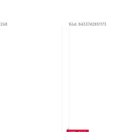
6268
Kód:
8433742851173