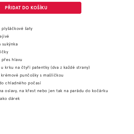
PŘIDAT DO KOŠÍKU
 plyšáčkové šaty
ejivé
á sukýnka
ičky
 přes hlavu
 u krku na čtyři patentky (dva z každé strany)
í krémové punčošky s mašličkou
do chladného počasí
a oslavy, na křest nebo jen tak na parádu do kočárku
jako dárek