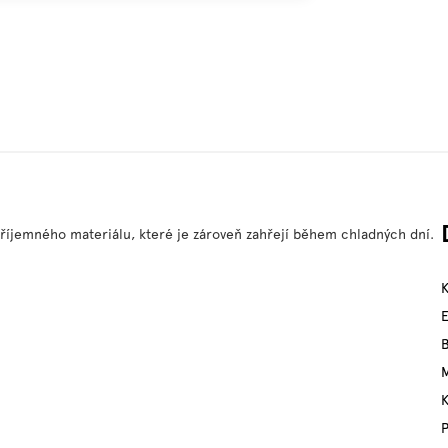
příjemného materiálu, které je zároveň zahřejí během chladných dní.
M
P