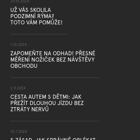
29.10.2024
UŽ VÁS SKOLILA
PODZIMNÍ RÝMA?
TOTO VÁM POMŮŽE!
1.10.2024
ZAPOMEŇTE NA ODHAD! PŘESNÉ
MĚŘENÍ NOŽIČEK BEZ NÁVŠTĚVY
OBCHODU
2.9.2024
CESTA AUTEM S DĚTMI: JAK
PŘEŽÍT DLOUHOU JÍZDU BEZ
ZTRÁTY NERVŮ
10.7.2024