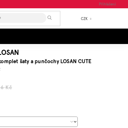
Přihlášení
HLEDAT
CZK
NÁKUP
KOŠÍK
LOSAN
komplet šaty a punčochy LOSAN CUTE
2
56 Kč
á