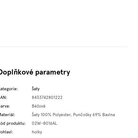
Doplňkové parametry
Kategorie
:
Šaty
EAN
:
8433742801222
Barva
:
Béžová
ateriál
:
Šaty 100% Polyester, Punčošky 69% Bavlna
Kód produktu
:
02W-8016AL
ohlaví
:
holky