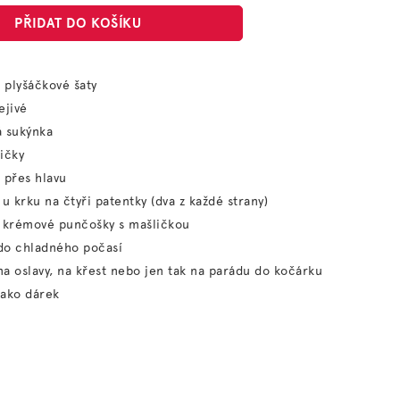
PŘIDAT DO KOŠÍKU
 plyšáčkové šaty
ejivé
á sukýnka
ičky
 přes hlavu
 u krku na čtyři patentky (dva z každé strany)
í krémové punčošky s mašličkou
do chladného počasí
a oslavy, na křest nebo jen tak na parádu do kočárku
jako dárek