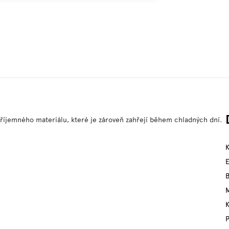
příjemného materiálu, které je zároveň zahřejí během chladných dní.
M
P