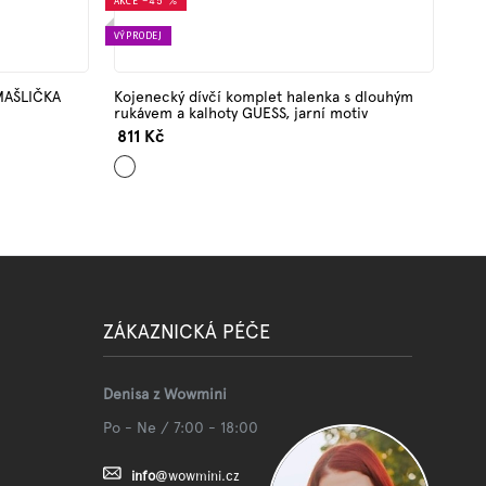
AKCE
–45 %
VÝPRODEJ
 MAŠLIČKA
Kojenecký dívčí komplet halenka s dlouhým
rukávem a kalhoty GUESS, jarní motiv
811 Kč
Mix
barev
ZÁKAZNICKÁ PÉČE
Denisa z Wowmini
Po - Ne / 7:00 - 18:00
info
@
wowmini.cz