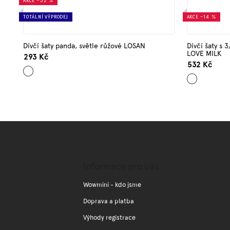
AKCE
–32 %
TOTÁLNÍ VÝPRODEJ
AKCE
–14 %
Dívčí šaty panda, světle růžové LOSAN
Dívčí šaty s 
LOVE MILK
293 Kč
532 Kč
Šedá
Světle
růžová
Z
á
p
a
Informace pro vás
t
í
Wowmini - kdo jsme
Doprava a platba
Výhody registrace