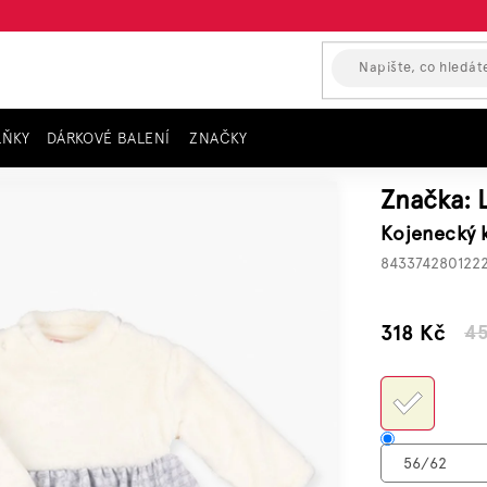
LŇKY
DÁRKOVÉ BALENÍ
ZNAČKY
necký komplet šaty a punčochy LOSAN CUTE
Značka:
Kojenecký 
843374280122
–30 %
318 Kč
4
Měrn
cena: