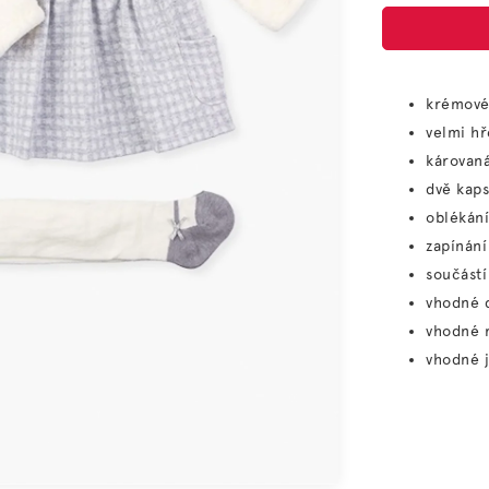
krémové
velmi hř
károvan
dvě kaps
oblékání
zapínání
součást
vhodné 
vhodné n
vhodné 