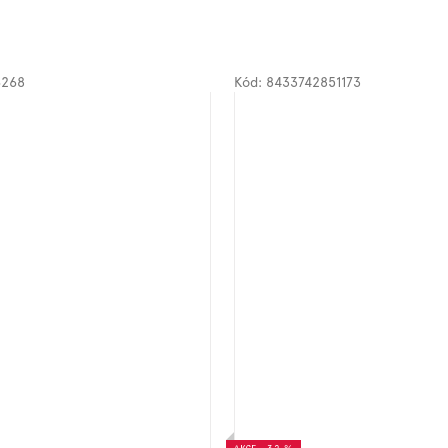
6268
Kód:
8433742851173