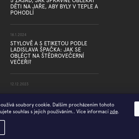
5 ZÁSAD, JAK SPRÁVNĚ OBLÉKAT
DĚTI NA JAŘE, ABY BYLY V TEPLE A
POHODLÍ
18.1.2024
STYLOVĚ A S ETIKETOU PODLE
LADISLAVA ŠPAČKA: JAK SE
OBLÉCT NA ŠTĚDROVEČERNÍ
VEČEŘI?
12.12.2023
oužívá soubory cookie. Dalším procházením tohoto
jete souhlas s jejich používáním.. Více informací
zde
.
Copyright 2026
WOWMINI
. Všechna práva vyhrazena.
Vytvořil Shoptet