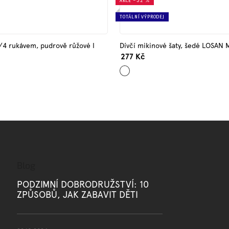
AKCE
–32 %
TOTÁLNÍ VÝPRODEJ
3/4 rukávem, pudrově růžové I
Dívčí mikinové šaty, šedé LOSAN
277 Kč
Šedá
Blog
PODZIMNÍ DOBRODRUŽSTVÍ: 10
ZPŮSOBŮ, JAK ZABAVIT DĚTI