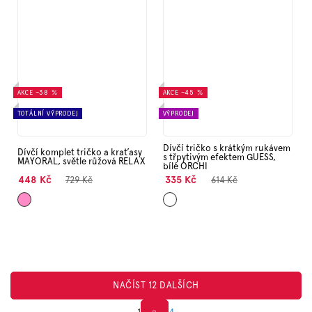
AKCE
–38 %
AKCE
–45 %
TOTÁLNÍ VÝPRODEJ
VÝPRODEJ
Dívčí tričko s krátkým rukávem
Dívčí komplet tričko a kraťasy
s třpytivým efektem GUESS,
MAYORAL, světle růžová RELAX
bílé ORCHI
448 Kč
335 Kč
729 Kč
614 Kč
Růžová
Bílá
NAČÍST 12 DALŠÍCH
1
4