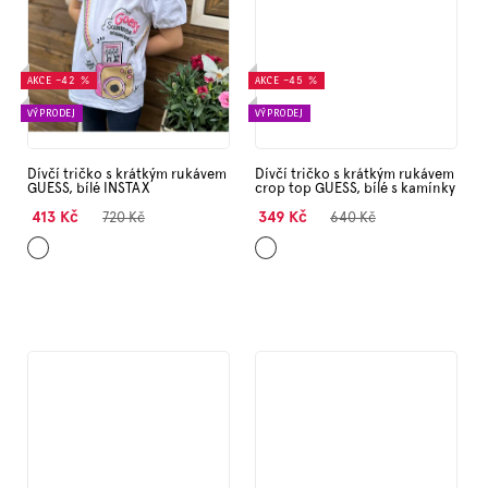
AKCE
–42 %
AKCE
–45 %
VÝPRODEJ
VÝPRODEJ
Dívčí tričko s krátkým rukávem
Dívčí tričko s krátkým rukávem
GUESS, bílé INSTAX
crop top GUESS, bílé s kamínky
413 Kč
349 Kč
720 Kč
640 Kč
Bílá
Bílá