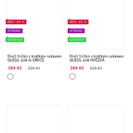
AKCE
–45 %
AKCE
–45 %
VÝPRODEJ
VÝPRODEJ
GUESS ECO
GUESS ECO
Dívčí tričko s krátkým rukávem
Dívčí tričko s krátkým rukávem
GUESS, bílé G-SRDCE
GUESS, bílé HVĚZDA
288 Kč
288 Kč
528 Kč
528 Kč
Bílá
Bílá