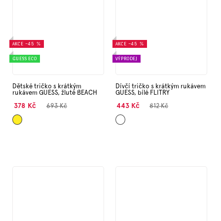
AKCE
–45 %
AKCE
–45 %
GUESS ECO
VÝPRODEJ
Dětské tričko s krátkým
Dívčí tričko s krátkým rukávem
rukávem GUESS, žluté BEACH
GUESS, bílé FLITRY
378 Kč
443 Kč
693 Kč
812 Kč
Žlutá
Bílá