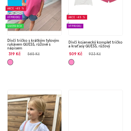
d
Značky
AKCE
–45 %
u
k
VÝPRODEJ
AKCE
–45 %
Měna
t
GUESS ECO
VÝPRODEJ
(CZK)
ů
Dívčí tričko s krátkým tylovým
Dívčí kojenecký komplet tričko
rukávem GUESS, růžové s
Přihlášení
a kraťasy GUESS, růžový
nápisem
319 Kč
509 Kč
585 Kč
933 Kč
Růžová
Růžová