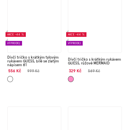
AKCE
–44 %
AKCE
–44 %
VÝPRODEJ
VÝPRODEJ
Dívčí tričko s krátkým tylovým
Dívčí tričko s krátkým rukávem
rukávem GUESS, bílé se zlatým
GUESS, růžové MERMAID
nápisem 81
556 Kč
329 Kč
999 Kč
589 Kč
Bílá
Růžová