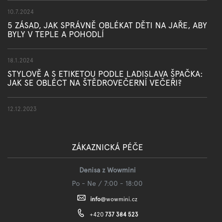
10.7.2024
5 ZÁSAD, JAK SPRÁVNĚ OBLÉKAT DĚTI NA JAŘE, ABY
BYLY V TEPLE A POHODLÍ
18.1.2024
STYLOVĚ A S ETIKETOU PODLE LADISLAVA ŠPAČKA:
JAK SE OBLÉCT NA ŠTĚDROVEČERNÍ VEČEŘI?
12.12.2023
ZÁKAZNICKÁ PÉČE
Denisa z Wowmini
Po - Ne / 7:00 - 18:00
info
@
wowmini.cz
+420
737 384 523