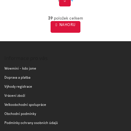
S
O
t
v
39
položek celkem
r
l
NAHORU
á
á
d
n
a
k
c
Z
o
í
á
v
p
á
p
Informace pro vás
r
n
a
v
í
t
Wowmini - kdo jsme
k
í
y
Doprava a platba
v
Výhody registrace
ý
p
Vrácení zboží
i
s
Velkoobchodní spolupráce
u
Obchodní podmínky
Podmínky ochrany osobních údajů