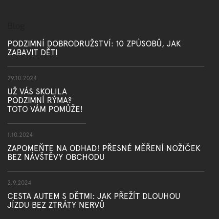
Blog
PODZIMNÍ DOBRODRUŽSTVÍ: 10 ZPŮSOBŮ, JAK
ZABAVIT DĚTI
29.10.2024
UŽ VÁS SKOLILA
PODZIMNÍ RÝMA?
TOTO VÁM POMŮŽE!
1.10.2024
ZAPOMEŇTE NA ODHAD! PŘESNÉ MĚŘENÍ NOŽIČEK
BEZ NÁVŠTĚVY OBCHODU
2.9.2024
CESTA AUTEM S DĚTMI: JAK PŘEŽÍT DLOUHOU
JÍZDU BEZ ZTRÁTY NERVŮ