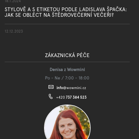
18.1.2024
STYLOVĚ A S ETIKETOU PODLE LADISLAVA ŠPAČKA:
JAK SE OBLÉCT NA ŠTĚDROVEČERNÍ VEČEŘI?
12.12.2023
ZÁKAZNICKÁ PÉČE
Denisa z Wowmini
Po - Ne / 7:00 - 18:00
info
@
wowmini.cz
+420
737 384 523