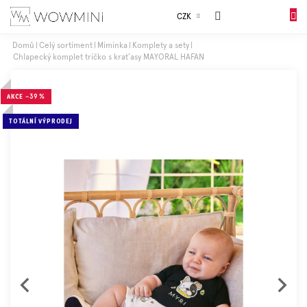
Přejít
Sales
CZK
na
NÁKUP
obsah
KOŠÍK
Domů
Celý sortiment
Miminka
Komplety a sety
Chlapecký komplet tričko s kraťasy MAYORAL HAFAN
Dívky
AKCE
–39 %
Chlapci
TOTÁLNÍ VÝPRODEJ
Celý
sortiment
Obuv
Doplňky
Dárkové
balení