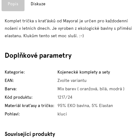
Popis
Diskuze
Komplet trička s kraťásků od Mayoral je určen pro každodenní
nošení v letních dnech. Je vyroben z ekologické bavlny s příměsí
elastanu. Klukům tento set moc sluší. :-)
Doplňkové parametry
Kategorie
:
Kojenecké komplety a sety
EAN
:
Zvolte variantu
Barva
:
Mix barev ( oranžová, bílá, modrá )
Kód produktu
:
1217/24
Materiál kraťasy a tričko
:
95% EKO bavlna, 5% Elastan
Pohlaví
:
kluci
Související produkty