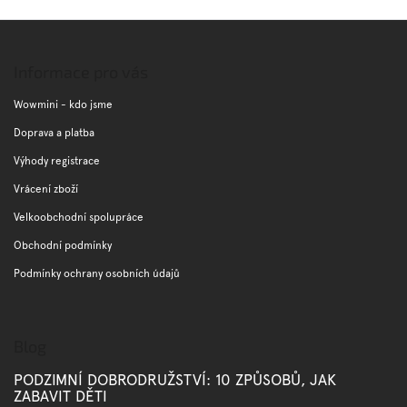
Z
á
p
Informace pro vás
a
t
Wowmini - kdo jsme
í
Doprava a platba
Výhody registrace
Vrácení zboží
Velkoobchodní spolupráce
Obchodní podmínky
Podmínky ochrany osobních údajů
Blog
PODZIMNÍ DOBRODRUŽSTVÍ: 10 ZPŮSOBŮ, JAK
ZABAVIT DĚTI