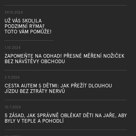
29.10.2024
UŽ VÁS SKOLILA
PODZIMNÍ RÝMA?
TOTO VÁM POMŮŽE!
1.10.2024
ZAPOMEŇTE NA ODHAD! PŘESNÉ MĚŘENÍ NOŽIČEK
BEZ NÁVŠTĚVY OBCHODU
2.9.2024
CESTA AUTEM S DĚTMI: JAK PŘEŽÍT DLOUHOU
JÍZDU BEZ ZTRÁTY NERVŮ
10.7.2024
5 ZÁSAD, JAK SPRÁVNĚ OBLÉKAT DĚTI NA JAŘE, ABY
BYLY V TEPLE A POHODLÍ