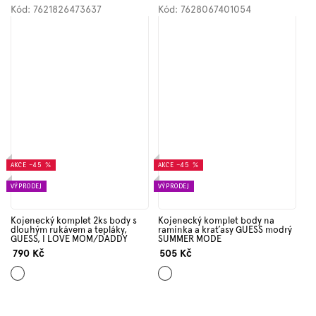
Kód:
7621826473637
Kód:
7628067401054
AKCE
–45 %
AKCE
–45 %
VÝPRODEJ
VÝPRODEJ
Kojenecký komplet 2ks body s
Kojenecký komplet body na
dlouhým rukávem a tepláky,
ramínka a kraťasy GUESS modrý
GUESS, I LOVE MOM/DADDY
SUMMER MODE
790 Kč
505 Kč
Mix
Mix
barev
barev