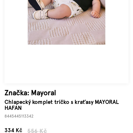
Značky
Měna
(CZK)
Přihlášení
Značka:
Mayoral
Chlapecký komplet tričko s kraťasy MAYORAL
HAFAN
8445445113342
–39 %
334 Kč
556 Kč
Měrná